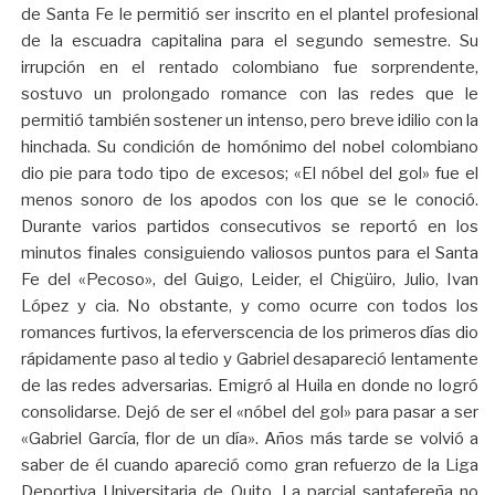
de Santa Fe le permitió ser inscrito en el plantel profesional
de la escuadra capitalina para el segundo semestre. Su
irrupción en el rentado colombiano fue sorprendente,
sostuvo un prolongado romance con las redes que le
permitió también sostener un intenso, pero breve idilio con la
hinchada. Su condición de homónimo del nobel colombiano
dio pie para todo tipo de excesos; «El nóbel del gol» fue el
menos sonoro de los apodos con los que se le conoció.
Durante varios partidos consecutivos se reportó en los
minutos finales consiguiendo valiosos puntos para el Santa
Fe del «Pecoso», del Guigo, Leider, el Chigüiro, Julio, Ivan
López y cia. No obstante, y como ocurre con todos los
romances furtivos, la eferverscencia de los primeros días dio
rápidamente paso al tedio y Gabriel desapareció lentamente
de las redes adversarias. Emigró al Huila en donde no logró
consolidarse. Dejó de ser el «nóbel del gol» para pasar a ser
«Gabriel García, flor de un día». Años más tarde se volvió a
saber de él cuando apareció como gran refuerzo de la Liga
Deportiva Universitaria de Quito. La parcial santafereña no