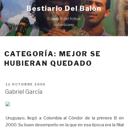
Ir
Bestiario Del Balón
al
contenido
El lado B del fútbol
colombiano
CATEGORÍA: MEJOR SE
HUBIERAN QUEDADO
PUBLICADO
11 OCTUBRE 2005
EN
Gabriel García
Uruguayo, llegó a Colombia al Cóndor de la primera B en
2000. Su buen desempeño en la que en esa época era la filial