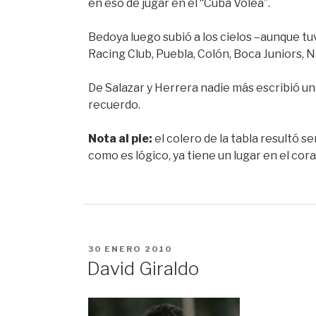
en eso de jugar en el “Cuba Volea”.
Bedoya luego subió a los cielos –aunque tuvo
Racing Club, Puebla, Colón, Boca Juniors, N
De Salazar y Herrera nadie más escribió un
recuerdo.
Nota al pie:
el colero de la tabla resultó 
como es lógico, ya tiene un lugar en el co
PUBLICADO
30 ENERO 2010
EN
David Giraldo