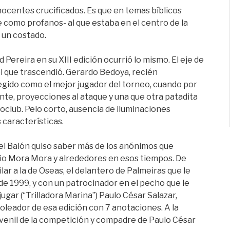
nocentes crucificados. Es que en temas bíblicos
 como profanos- al que estaba en el centro de la
 un costado.
 Pereira en su XIII edición ocurrió lo mismo. El eje de
el que trascendió. Gerardo Bedoya, recién
egido como el mejor jugador del torneo, cuando por
ente, proyecciones al ataque y una que otra patadita
roclub. Pelo corto, ausencia de iluminaciones
 características.
 del Balón quiso saber más de los anónimos que
io Mora Mora y alrededores en esos tiempos. De
ar a la de Oseas, el delantero de Palmeiras que le
 de 1999, y con un patrocinador en el pecho que le
jugar (“Trilladora Marina”) Paulo César Salazar,
goleador de esa edición con 7 anotaciones. A la
uvenil de la competición y compadre de Paulo César