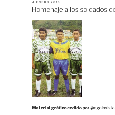
PUBLICADO
4 ENERO 2011
EN
Homenaje a los soldados d
Material gráfico cedido por
@egolaxista