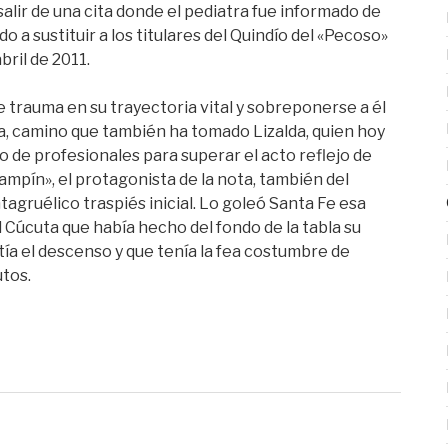
 salir de una cita donde el pediatra fue informado de
o a sustituir a los titulares del Quindío del «Pecoso»
bril de 2011.
trauma en su trayectoria vital y sobreponerse a él
ra, camino que también ha tomado Lizalda, quien hoy
 de profesionales para superar el acto reflejo de
ampín», el protagonista de la nota, también del
agruélico traspiés inicial. Lo goleó Santa Fe esa
l Cúcuta que había hecho del fondo de la tabla su
ía el descenso y que tenía la fea costumbre de
utos.