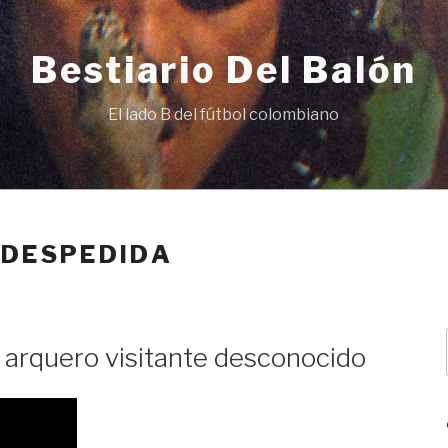
Bestiario Del Balón
El lado B del fútbol colombiano
 DESPEDIDA
 arquero visitante desconocido