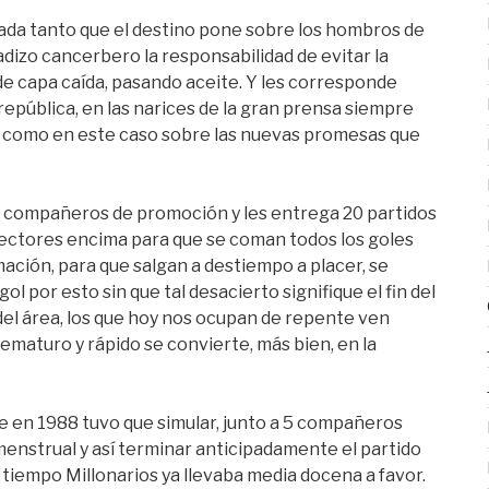
cada tanto que el destino pone sobre los hombros de
adizo cancerbero la responsabilidad de evitar la
e capa caída, pasando aceite. Y les corresponde
república, en las narices de la gran prensa siempre
to» como en este caso sobre las nuevas promesas que
sus compañeros de promoción y les entrega 20 partidos
lectores encima para que se coman todos los goles
ación, para que salgan a destiempo a placer, se
l por esto sin que tal desacierto signifique el fin del
el área, los que hoy nos ocupan de repente ven
rematuro y rápido se convierte, más bien, en la
ue en 1988 tuvo que simular, junto a 5 compañeros
menstrual y así terminar anticipadamente el partido
iempo Millonarios ya llevaba media docena a favor.