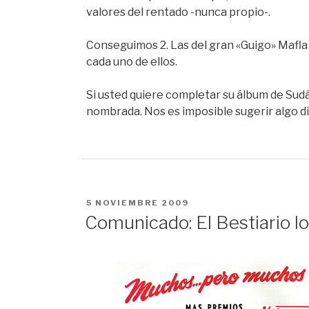
valores del rentado -nunca propio-.
Conseguimos 2. Las del gran «Guigo» Mafla y
cada uno de ellos.
Si usted quiere completar su álbum de Sud
nombrada. Nos es imposible sugerir algo di
PUBLICADO
5 NOVIEMBRE 2009
EN
Comunicado: El Bestiario log