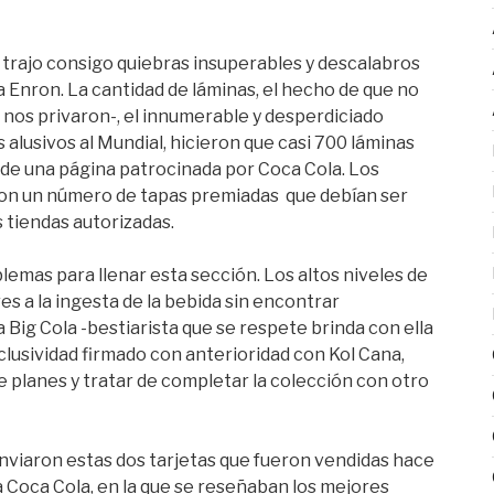
 trajo consigo quiebras insuperables y descalabros
 la Enron. La cantidad de láminas, el hecho de que no
e nos privaron-, el innumerable y desperdiciado
alusivos al Mundial, hicieron que casi 700 láminas
s de una página patrocinada por Coca Cola. Los
on un número de tapas premiadas que debían ser
 tiendas autorizadas.
lemas para llenar esta sección. Los altos niveles de
 a la ingesta de la bebida sin encontrar
 Big Cola -bestiarista que se respete brinda con ella
clusividad firmado con anterioridad con Kol Cana,
 planes y tratar de completar la colección con otro
enviaron estas dos tarjetas que fueron vendidas hace
la Coca Cola, en la que se reseñaban los mejores