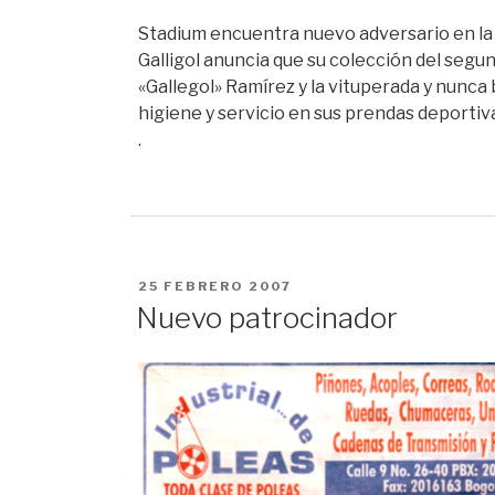
Stadium encuentra nuevo adversario en la «
Galligol anuncia que su colección del seg
«Gallegol» Ramírez y la vituperada y nunca 
higiene y servicio en sus prendas deportiv
.
PUBLICADO
25 FEBRERO 2007
EN
Nuevo patrocinador