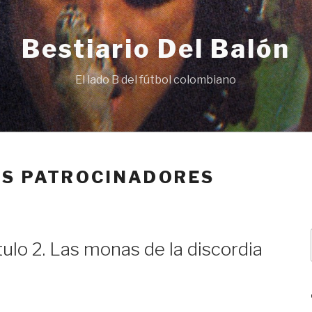
Bestiario Del Balón
El lado B del fútbol colombiano
OS PATROCINADORES
tulo 2. Las monas de la discordia