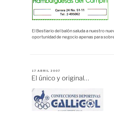
El Bestiario del balón saluda a nuestro nu
oportunidad de negocio apenas para sobrell
PUBLICADO
17 ABRIL 2007
EN
El único y original…