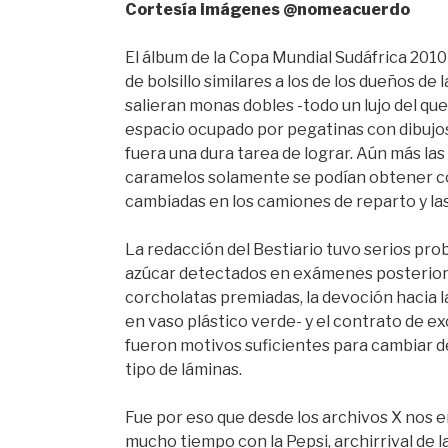
Cortesía imágenes @nomeacuerdo
El álbum de la Copa Mundial Sudáfrica 2010
de bolsillo similares a los de los dueños de
salieran monas dobles -todo un lujo del qu
espacio ocupado por pegatinas con dibujos 
fuera una dura tarea de lograr. Aún más la
caramelos solamente se podían obtener c
cambiadas en los camiones de reparto y las
La redacción del Bestiario tuvo serios prob
azúcar detectados en exámenes posteriores
corcholatas premiadas, la devoción hacia la
en vaso plástico verde- y el contrato de ex
fueron motivos suficientes para cambiar de
tipo de láminas.
Fue por eso que desde los archivos X nos 
mucho tiempo con la Pepsi, archirrival de 