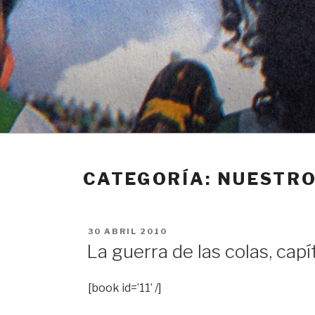
Ir
al
contenido
CATEGORÍA: NUESTR
PUBLICADO
30 ABRIL 2010
EN
La guerra de las colas, capí
[book id=’11’ /]