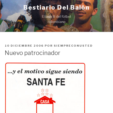
Ir
Bestiario Del Balón
al
contenido
El lado B del fútbol
colombiano
PUBLICADO
10 DICIEMBRE 2006
POR
SIEMPRECONUSTED
EN
Nuevo patrocinador