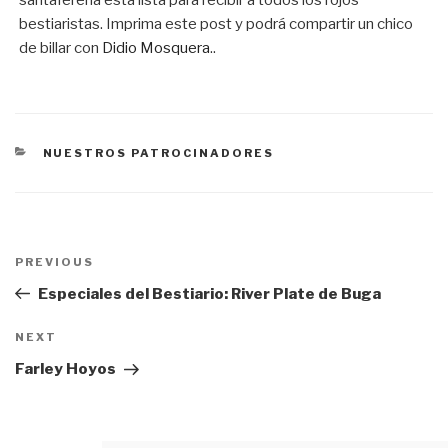
santafereña está lista para recibir a todos los rojos
bestiaristas. Imprima este post y podrá compartir un chico
de billar con
Didio Mosquera
..
CATEGORÍAS
NUESTROS PATROCINADORES
Navegación
PREVIOUS
Previous
de
Post
Especiales del Bestiario: River Plate de Buga
entradas
NEXT
Next
Post
Farley Hoyos