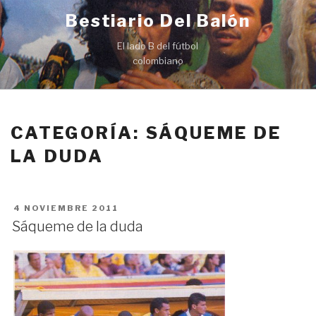
Ir
Bestiario Del Balón
al
contenido
El lado B del fútbol
colombiano
CATEGORÍA: SÁQUEME DE
LA DUDA
PUBLICADO
4 NOVIEMBRE 2011
EN
Sáqueme de la duda