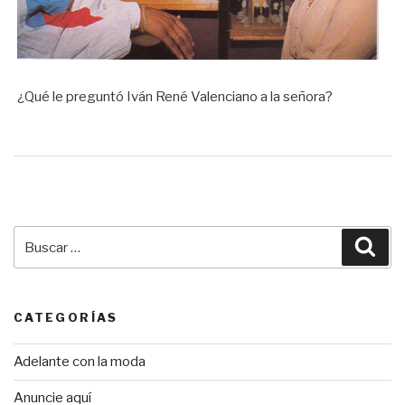
¿Qué le preguntó Iván René Valenciano a la señora?
Buscar
Bus
por:
CATEGORÍAS
Adelante con la moda
Anuncie aquí