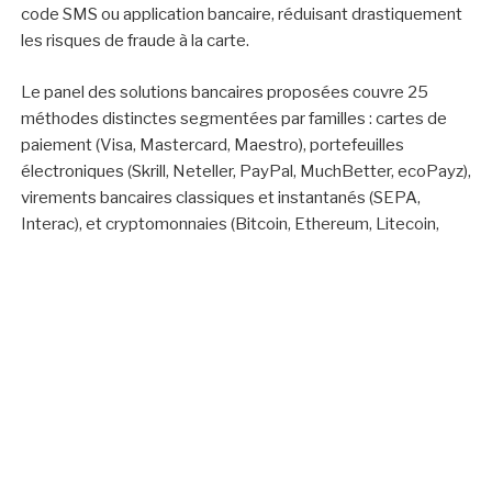
code SMS ou application bancaire, réduisant drastiquement
les risques de fraude à la carte.
Le panel des solutions bancaires proposées couvre 25
méthodes distinctes segmentées par familles : cartes de
paiement (Visa, Mastercard, Maestro), portefeuilles
électroniques (Skrill, Neteller, PayPal, MuchBetter, ecoPayz),
virements bancaires classiques et instantanés (SEPA,
Interac), et cryptomonnaies (Bitcoin, Ethereum, Litecoin,
Tether, Ripple).
Les limites de retrait mensuel varient significativement selon
le statut. Les comptes standards autorisent jusqu’à 14984€
par mois, les niveaux VIP intermédiaires montent à 48860€,
tandis que les statuts premium atteignent 138203€ voire
illimité pour les plus hauts rangs. Ces plafonds se
réinitialisent mensuellement.
Jeux de Table