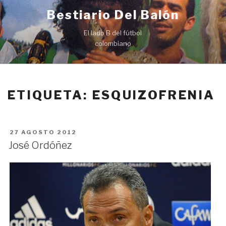
Ir
Bestiario Del Balón
al
contenido
El lado B del fútbol
colombiano
ETIQUETA: ESQUIZOFRENIA
PUBLICADO
27 AGOSTO 2012
EN
José Ordóñez