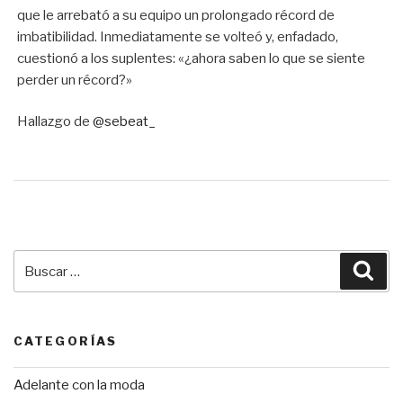
que le arrebató a su equipo un prolongado récord de
imbatibilidad. Inmediatamente se volteó y, enfadado,
cuestionó a los suplentes: «¿ahora saben lo que se siente
perder un récord?»
Hallazgo de
@sebeat_
Buscar
Bus
por:
CATEGORÍAS
Adelante con la moda