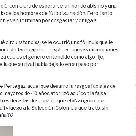
ió, como era de esperarse, un hondo abismo y una
do de los hombres de fútbol su nación. Pero tanto
enen y van terminan por desgastar y obliga a
é circunstancias, se le ocurrió una fórmula que le
 poco de tanto ajetreo, explorar nuevas dimensiones
rza que es el género entendido como algo fijo,
uella que su rival había dejado en su paso por
de Pertegaz
, aquel que desarrolla rasgos faciales de
 mayores de 40 años,aterrizó aquí con la falsa
o tres décadas después de que el «Narigón» nos
ali y luego a la Selección Colombia que trató, sin
aña'82.