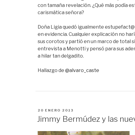
con tamaña revelación. ¿Qué más podía est
carismática señora?
Doña Ligia quedó igualmente estupefact@ a
en evidencia. Cualquier explicación no harí
sus corotos y partió en un marco de total s
entrevista a Menotti y pensó para sus adent
a hilar tan delgadito.
Hallazgo de
@alvaro_caste
PUBLICADO
20 ENERO 2013
EN
Jimmy Bermúdez y las nue