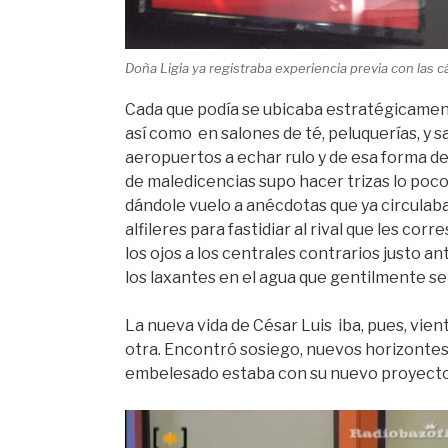
Doña Ligia ya registraba experiencia previa con las 
Cada que podía se ubicaba estratégicamen
así como en salones de té, peluquerías, y s
aeropuertos a echar rulo y de esa forma de
de maledicencias supo hacer trizas lo poco
dándole vuelo a anécdotas que ya circulaba
alfileres para fastidiar al rival que les co
los ojos a los centrales contrarios justo a
los laxantes en el agua que gentilmente se
La nueva vida de César Luis iba, pues, vie
otra. Encontró sosiego, nuevos horizontes s
embelesado estaba con su nuevo proyecto 