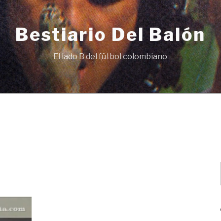
Bestiario Del Balón
El lado B del fútbol colombiano
N