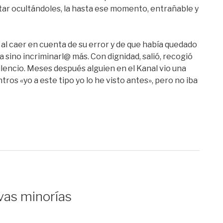
ar ocultándoles, la hasta ese momento, entrañable y
l caer en cuenta de su error y de que había quedado
a sino incriminarl@ más. Con dignidad, salió, recogió
ilencio. Meses después alguien en el Kanal vio una
ros «yo a este tipo yo lo he visto antes», pero no iba
vas minorías