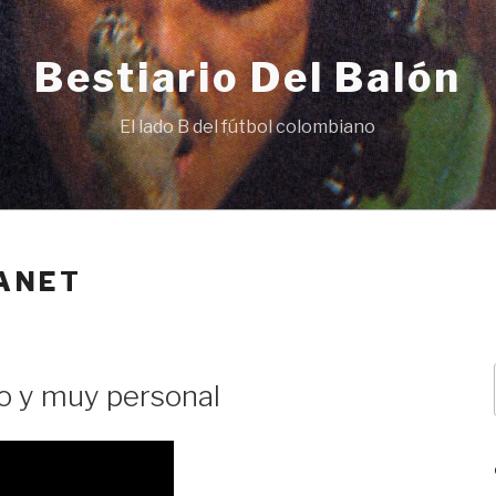
Bestiario Del Balón
El lado B del fútbol colombiano
LANET
mo y muy personal