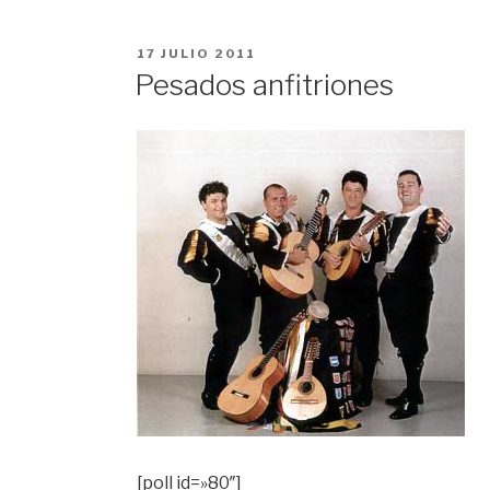
PUBLICADO
17 JULIO 2011
EN
Pesados anfitriones
[poll id=»80″]