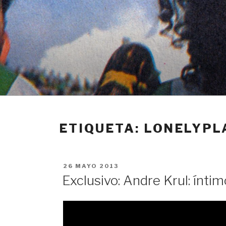
Ir
al
contenido
ETIQUETA: LONELYP
PUBLICADO
26 MAYO 2013
EN
Exclusivo: Andre Krul: ínti