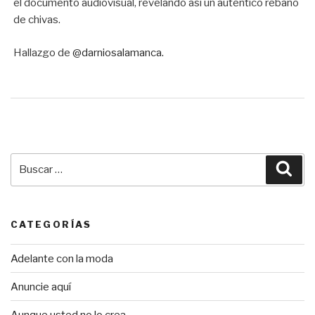
el documento audiovisual, revelando así un auténtico rebaño
de chivas.
Hallazgo de
@darniosalamanca.
Buscar
Bus
por:
CATEGORÍAS
Adelante con la moda
Anuncie aquí
Aunque usted no lo crea