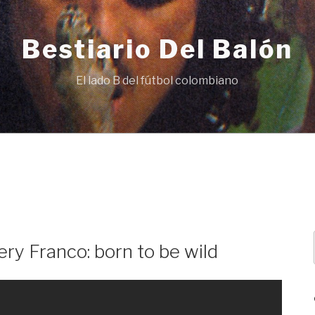
Bestiario Del Balón
El lado B del fútbol colombiano
ery Franco: born to be wild