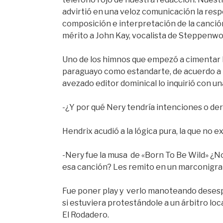
advirtió en una veloz comunicación la resp
composición e interpretación de la canci
mérito a John Kay, vocalista de Steppenwol
Uno de los himnos que empezó a cimentar l
paraguayo como estandarte, de acuerdo a 
avezado editor dominical lo inquirió con u
-¿Y por qué Nery tendría intenciones o d
Hendrix acudió a la lógica pura, la que no 
-Nery fue la musa de «Born To Be Wild» ¿N
esa canción? Les remito en un marconigra
Fue poner play y verlo manoteando dese
si estuviera protestándole a un árbitro loc
El Rodadero.