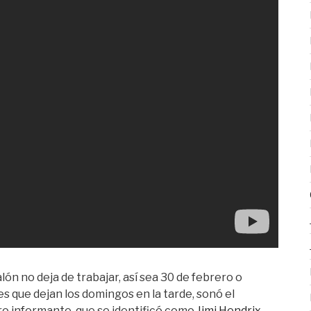
lón no deja de trabajar, así sea 30 de febrero o
es que dejan los domingos en la tarde, sonó el
ro informante, que se identificó como
Jimi Hendrix