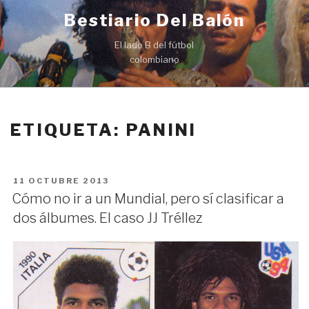
Ir
Bestiario Del Balón
al
contenido
El lado B del fútbol
colombiano
ETIQUETA: PANINI
PUBLICADO
11 OCTUBRE 2013
EN
Cómo no ir a un Mundial, pero sí clasificar a
dos álbumes. El caso JJ Tréllez