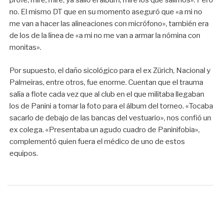
profe, mire, mire, ya salió el álbum, mire los que salimos». Pero
no. El mismo DT que en su momento aseguró que «a mi no
me van a hacer las alineaciones con micrófono», también era
de los de la línea de «a mi no me van a armar la nómina con
monitas».
Por supuesto, el daño sicológico para el ex Zürich, Nacional y
Palmeiras, entre otros, fue enorme. Cuentan que el trauma
salía a flote cada vez que al club en el que militaba llegaban
los de Panini a tomar la foto para el álbum del torneo. «Tocaba
sacarlo de debajo de las bancas del vestuario», nos confió un
ex colega. «Presentaba un agudo cuadro de Paninifobia»,
complementó quien fuera el médico de uno de estos
equipos.