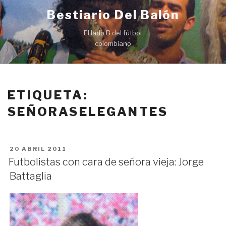
Ir
Bestiario Del Balón
al
contenido
El lado B del fútbol
colombiano
ETIQUETA:
SEÑORASELEGANTES
PUBLICADO
20 ABRIL 2011
EN
Futbolistas con cara de señora vieja: Jorge
Battaglia