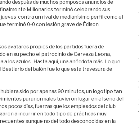
cuando después de muchos pomposos anuncios de
, finalmente Millonarios terminó celebrando sus
ueves contra un rival de medianísimo perfil como el
que terminó 0-0 con lesión grave de Édison
sos avatares propios de los partidos fuera de
ndo en su pecho el patrocinio de Cerveza Leona,
a los azules. Hasta aquí, una anécdota más. Lo que
l Bestiario del balón fue lo que esta travesura de
í hubiera sido por apenas 90 minutos, un logotipo tan
cimientos paranormales tuvieron lugar en el seno del
os pocos días, fuerzas que los empleados del club
aron a incurrir en todo tipo de prácticas muy
frecuentes aunque no del todo desconocidas en la