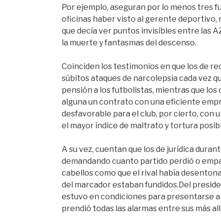
Por ejemplo, aseguran por lo menos tres f
oficinas haber visto al gerente deportivo, 
que decía ver puntos invisibles entre las 
la muerte y fantasmas del descenso.
Coinciden los testimonios en que los de re
súbitos ataques de narcolepsia cada vez que
pensión a los futbolistas, mientras que lo
alguna un contrato con una eficiente empr
desfavorable para el club, por cierto, con
el mayor índice de maltrato y tortura posibl
A su vez, cuentan que los de jurídica dura
demandando cuanto partido perdió o empat
cabellos como que el rival había desenton
del marcador estaban fundidos.Del preside
estuvo en condiciones para presentarse a l
prendió todas las alarmas entre sus más al