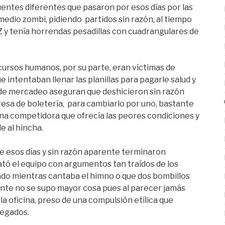
uentes diferentes que pasaron por esos días por las
medio zombi, pidiendo partidos sin razón, al tiempo
AZ y tenía horrendas pesadillas con cuadrangulares de
cursos humanos, por su parte, eran víctimas de
 intentaban llenar las planillas para pagarle salud y
s de mercadeo aseguran que deshicieron sin razón
esa de boletería, para cambiarlo por uno, bastante
 una competidora que ofrecía las peores condiciones y
e al hincha.
nte esos días y sin razón aparente terminaron
ó el equipo con argumentos tan traídos de los
ado mientras cantaba el himno o que dos bombillos
nte no se supo mayor cosa pues al parecer jamás
a oficina, preso de una compulsión etílica que
legados.