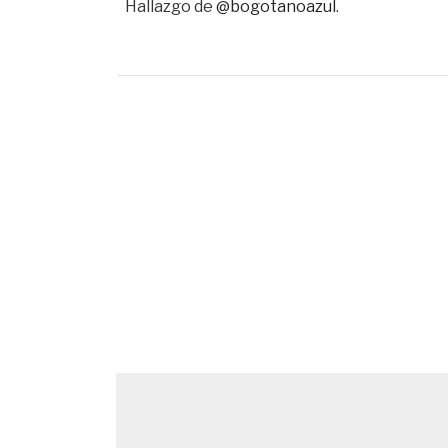
Hallazgo de
@bogotanoazul
.