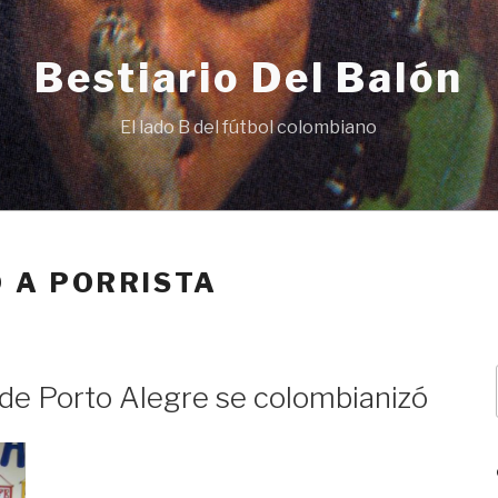
Bestiario Del Balón
El lado B del fútbol colombiano
 A PORRISTA
 de Porto Alegre se colombianizó