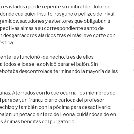
revistados que de repente su umbral del dolor se
donde cualquier insulto, rasguño o pellizco del rival
emidos, sacudones y estertores que obligaban a
pectivas almas a su correspondiente santo de
on desgarradores alaridos tras el más leve corte con
stica.
ente les funcionó -de hecho, tres de ellos
 todos ellos se les olvidó parar el balón. Sin
 rebotaba descontrolada terminando la mayoría de las
anas. Aterrados con lo que ocurría, los miembros de
l parecer, un franquiciario carioca del profesor
hechizo y también con la pócima para desactivarlo:
e bajen un petaco entero de Leona, cuidándose de en
as ánimas benditas del purgatorio».