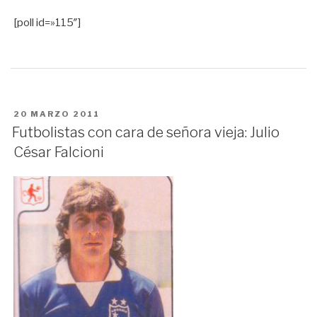
[poll id=»115″]
PUBLICADO
20 MARZO 2011
EN
Futbolistas con cara de señora vieja: Julio
César Falcioni