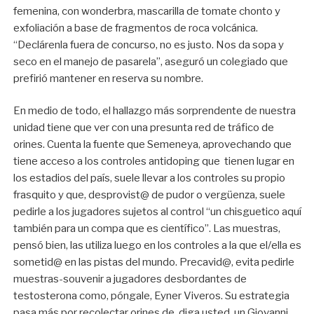
femenina, con wonderbra, mascarilla de tomate chonto y
exfoliación a base de fragmentos de roca volcánica.
“Declárenla fuera de concurso, no es justo. Nos da sopa y
seco en el manejo de pasarela”, aseguró un colegiado que
prefirió mantener en reserva su nombre.
En medio de todo, el hallazgo más sorprendente de nuestra
unidad tiene que ver con una presunta red de tráfico de
orines. Cuenta la fuente que Semeneya, aprovechando que
tiene acceso a los controles antidoping que tienen lugar en
los estadios del país, suele llevar a los controles su propio
frasquito y que, desprovist@ de pudor o vergüenza, suele
pedirle a los jugadores sujetos al control “un chisguetico aquí
también para un compa que es científico”. Las muestras,
pensó bien, las utiliza luego en los controles a la que el/ella es
sometid@ en las pistas del mundo. Precavid@, evita pedirle
muestras-souvenir a jugadores desbordantes de
testosterona como, póngale, Eyner Viveros. Su estrategia
pasa más por recolectar orines de, diga usted, un Giovanni