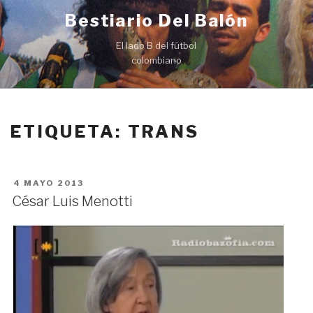
Ir
Bestiario Del Balón
al
contenido
El lado B del fútbol
colombiano
ETIQUETA: TRANS
PUBLICADO
4 MAYO 2013
EN
César Luis Menotti