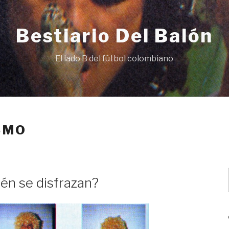
Bestiario Del Balón
El lado B del fútbol colombiano
SMO
ién se disfrazan?