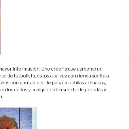
mayor información. Uno creería que así como un
se de futbolista, estos a su vez dan rienda suelta a
viados con pantalones de pana, mochilas arhuacas,
n los codos y cualquier otra suerte de prendas y
n.