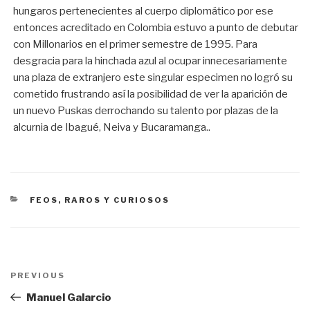
hungaros pertenecientes al cuerpo diplomático por ese
entonces acreditado en Colombia estuvo a punto de debutar
con Millonarios en el primer semestre de 1995. Para
desgracia para la hinchada azul al ocupar innecesariamente
una plaza de extranjero este singular especimen no logró su
cometido frustrando así la posibilidad de ver la aparición de
un nuevo Puskas derrochando su talento por plazas de la
alcurnia de Ibagué, Neiva y Bucaramanga..
CATEGORÍAS
FEOS, RAROS Y CURIOSOS
Navegación
PREVIOUS
Previous
de
Post
Manuel Galarcio
entradas