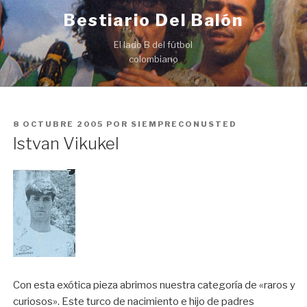
Ir
Bestiario Del Balón
al
contenido
El lado B del fútbol
colombiano
PUBLICADO
8 OCTUBRE 2005
POR
SIEMPRECONUSTED
EN
Istvan Vikukel
Con esta exótica pieza abrimos nuestra categoría de «raros y
curiosos». Este turco de nacimiento e hijo de padres