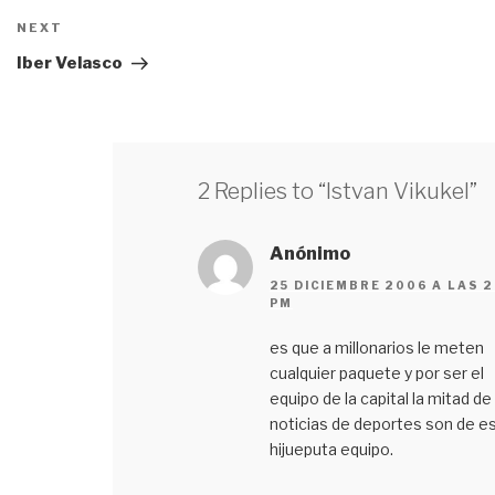
NEXT
Next
Post
Iber Velasco
2 Replies to “Istvan Vikukel”
Anónimo
25 DICIEMBRE 2006 A LAS 2
PM
es que a millonarios le meten
cualquier paquete y por ser el
equipo de la capital la mitad de 
noticias de deportes son de e
hijueputa equipo.