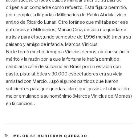
algún suceso en sus equipos mandar traer de su país de
origen a un compadre como refuerzo. Esta figura permitió,
por ejemplo, la llegada a Millonarios de Pablo Abdala, viejo
amigo de Ricardo Lunari. Otro foráneo que militaba por ese
entonces en Millonarios, Marcio Cruz, decidió no quedarse
atrás y para el segundo semestre de 1996 mandó traer a su
paisano y amigo de infancia, Marcos Vinicius.
No le tomó mucho tiempo a Vinicius demostrar que su único
mérito y la razón por la que la fortuna le había permitido
cambiar la calle de su barrio en Brasil por un estadio con
pasto, pista atlética y 30,000 espectadores era su vieja
amistad con Marcio. Jugó algunos partidos que fueron
suficientes para que quedara claro que quizás le hubiera ido
mejor emulando a su homónimo (Marcos Vinicius de Moraes)
en la canción. .
CATEGORÍAS
MEJOR SE HUBIERAN QUEDADO