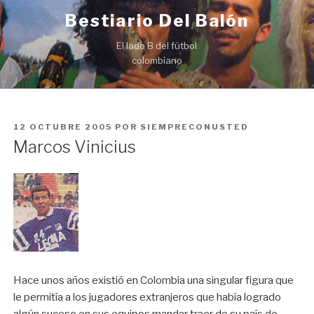
Ir
Bestiario Del Balón
al
contenido
El lado B del fútbol
colombiano
PUBLICADO
12 OCTUBRE 2005
POR
SIEMPRECONUSTED
EN
Marcos Vinicius
Hace unos años existió en Colombia una singular figura que
le permitía a los jugadores extranjeros que había logrado