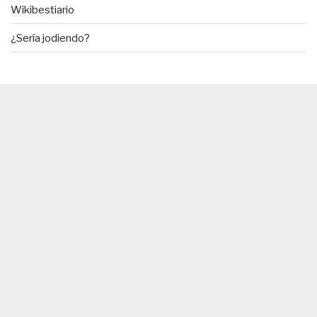
Wikibestiario
¿Sería jodiendo?