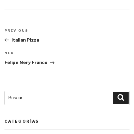
Navegación
PREVIOUS
Previous
de
Post
Italian Pizza
entradas
NEXT
Next
Post
Felipe Nery Franco
Buscar
Bus
por:
CATEGORÍAS