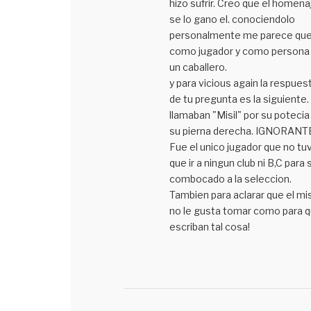
hizo sufrir. Creo que el homena
se lo gano el. conociendolo
personalmente me parece qu
como jugador y como persona
un caballero.
y para vicious again la respues
de tu pregunta es la siguiente.
llamaban "Misil" por su potecia
su pierna derecha. IGNORANTE!
Fue el unico jugador que no tu
que ir a ningun club ni B,C para 
combocado a la seleccion.
Tambien para aclarar que el mis
no le gusta tomar como para 
escriban tal cosa!