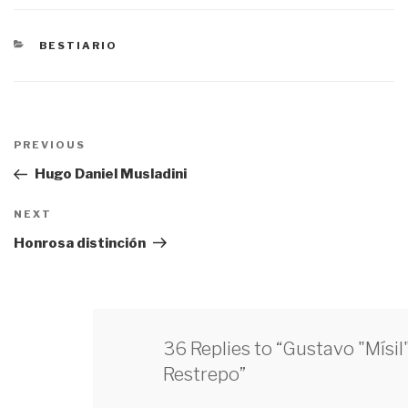
CATEGORÍAS
BESTIARIO
Navegación
PREVIOUS
Previous
de
Post
Hugo Daniel Musladini
entradas
NEXT
Next
Post
Honrosa distinción
36 Replies to “Gustavo "Mísil
Restrepo”