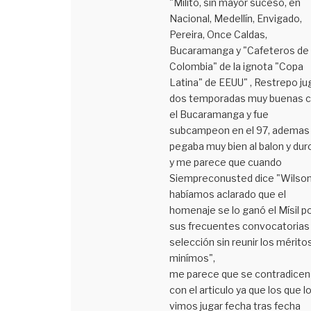
"Militó, sin mayor suceso, en
Nacional, Medellín, Envigado,
Pereira, Once Caldas,
Bucaramanga y "Cafeteros de
Colombia" de la ignota "Copa
Latina" de EEUU" , Restrepo ju
dos temporadas muy buenas 
el Bucaramanga y fue
subcampeon en el 97, ademas 
pegaba muy bien al balon y du
y me parece que cuando
Siempreconusted dice "Wilson
habíamos aclarado que el
homenaje se lo ganó el Mísil p
sus frecuentes convocatorias 
selección sin reunir los mérito
minímos",
me parece que se contradicen
con el articulo ya que los que l
vimos jugar fecha tras fecha