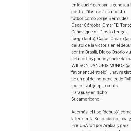
en la cual figuraban algunos, a 
postre, "ilustres" de nuestro
fútbol, como Jorge Bermúdez,
Óscar Córdoba, Omar "El Torit
Cañas (que mi Dios lo tenga a
fuego lento), Carlos Castro (au
del gol de la victoria en el debu
contra Brasil), Diego Osorío y 
del que hoy por hoy nadie da ra
WILSON DANOBIS MUÑOZ (po
favor encuéntrelo)… hay regis
de un gol del homenajeado "Mí
(por misiahijuep…) contra
Paraguay en dicho
Sudamericano…
Además, el tipo "debutó" com
lateral en la Selección en una g
Pre-USA ’94 por Arabia, y para