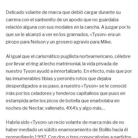
Delicado volante de marca que debió cargar durante su
carrera con el sanbenito de un apodo que no guardaba
relación alguna con sus modales en la cancha. A juzgar por lo
que se le alcanzó a ver en los gramados, «Tyson» era un
piropo para Nelson y un grosero agravio para Mike.
Al igual que el carismático pugilista norteamericano, célebre
por llevar el ring al lecho matrimonial, la vida privada de
nuestro Tyson ayudó a inmortalizarlo. En efecto, más que por
las innumerables tibias y peronés rotos que dejaba
desperdigados a su paso, a nuestro «Tyson» se le conoció
más por los celadores y tenderos capitalinos que puso en
estampida ante los picos de botella que enarbolaba en
noches de Nectar, vallenato, 4X4’s y algo más…
Habría sido «Tyson» un recio volante de marca más de no
haber mediado un súbito enamoramiento de Bolillo hacia él
promediando 1997. Con dos o tres convocatorias a partidos