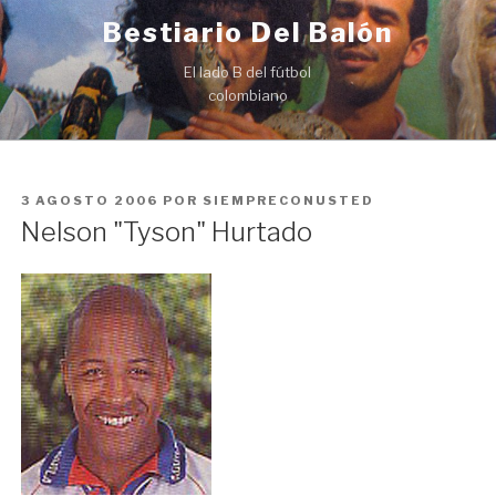
Ir
Bestiario Del Balón
al
contenido
El lado B del fútbol
colombiano
PUBLICADO
3 AGOSTO 2006
POR
SIEMPRECONUSTED
EN
Nelson "Tyson" Hurtado