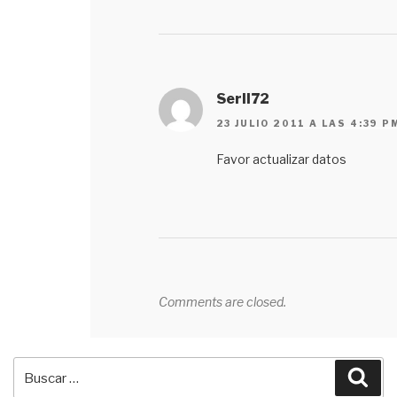
Serll72
23 JULIO 2011 A LAS 4:39 P
Favor actualizar datos
Comments are closed.
Buscar
Bus
por: