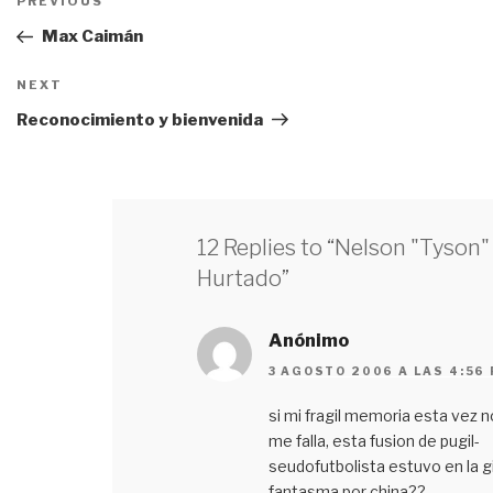
PREVIOUS
Previous
de
Post
Max Caimán
entradas
NEXT
Next
Post
Reconocimiento y bienvenida
12 Replies to “Nelson "Tyson"
Hurtado”
Anónimo
3 AGOSTO 2006 A LAS 4:56
si mi fragil memoria esta vez n
me falla, esta fusion de pugil-
seudofutbolista estuvo en la g
fantasma por china??