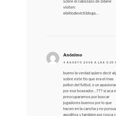
sobre el cabezazo de zidane
visiten:
elsitiodevicti.blogs…
Anónimo
4 AGOSTO 2006 A LAS 5:35
bueno la verdad quiero decir a
sobre este tio que era el mas
pelion del futbol, o un apasion
por ese boxeador…??? si aca 
preocuparamos por buscar
jugadores buenos por lo que
hacen en la cancha y no porsu
apoditos y tambien por rosca 