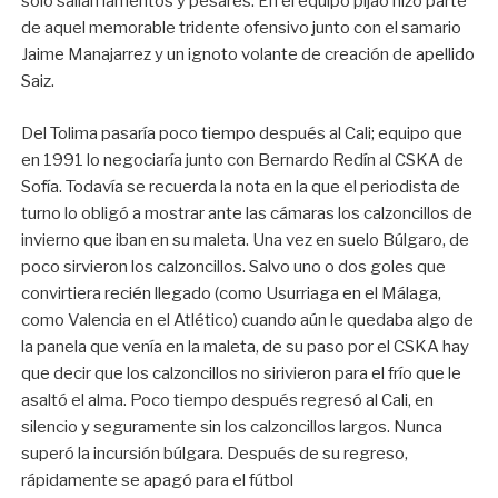
sólo salían lamentos y pesares. En el equipo pijao hizo parte
de aquel memorable tridente ofensivo junto con el samario
Jaime Manajarrez y un ignoto volante de creación de apellido
Saiz.
Del Tolima pasaría poco tiempo después al Cali; equipo que
en 1991 lo negociaría junto con Bernardo Redín al CSKA de
Sofía. Todavía se recuerda la nota en la que el periodista de
turno lo obligó a mostrar ante las cámaras los calzoncillos de
invierno que iban en su maleta. Una vez en suelo Búlgaro, de
poco sirvieron los calzoncillos. Salvo uno o dos goles que
convirtiera recién llegado (como Usurriaga en el Málaga,
como Valencia en el Atlético) cuando aún le quedaba algo de
la panela que venía en la maleta, de su paso por el CSKA hay
que decir que los calzoncillos no sirivieron para el frío que le
asaltó el alma. Poco tiempo después regresó al Cali, en
silencio y seguramente sin los calzoncillos largos. Nunca
superó la incursión búlgara. Después de su regreso,
rápidamente se apagó para el fútbol