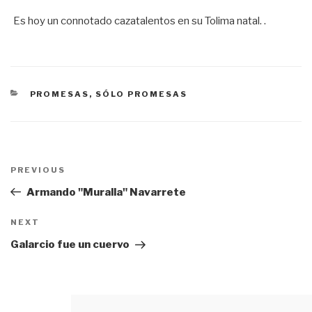
Es hoy un connotado cazatalentos en su Tolima natal. .
CATEGORÍAS
PROMESAS, SÓLO PROMESAS
Navegación
PREVIOUS
Previous
de
Post
Armando "Muralla" Navarrete
entradas
NEXT
Next
Post
Galarcio fue un cuervo