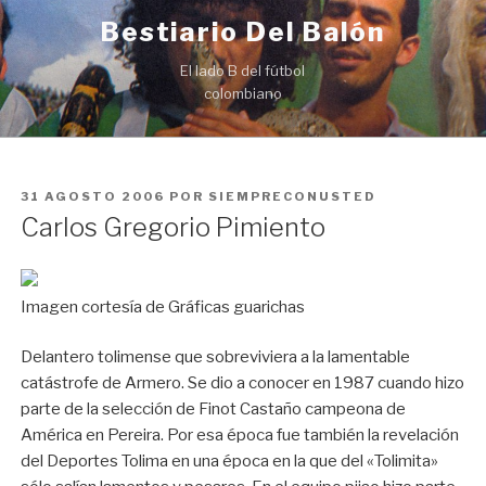
Ir
Bestiario Del Balón
al
contenido
El lado B del fútbol
colombiano
PUBLICADO
31 AGOSTO 2006
POR
SIEMPRECONUSTED
EN
Carlos Gregorio Pimiento
Imagen cortesía de Gráficas guarichas
Delantero tolimense que sobreviviera a la lamentable
catástrofe de Armero. Se dio a conocer en 1987 cuando hizo
parte de la selección de Finot Castaño campeona de
América en Pereira. Por esa época fue también la revelación
del Deportes Tolima en una época en la que del «Tolimita»