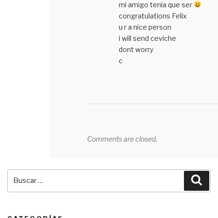
mi amigo tenia que ser
congratulations Felix
u r a nice person
i will send ceviche
dont worry
c
Comments are closed.
Buscar
Bus
por: