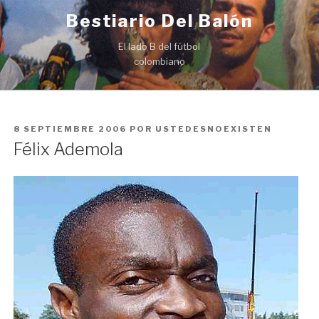
Ir
Bestiario Del Balón
al
contenido
El lado B del fútbol
colombiano
PUBLICADO
8 SEPTIEMBRE 2006
POR
USTEDESNOEXISTEN
EN
Félix Ademola