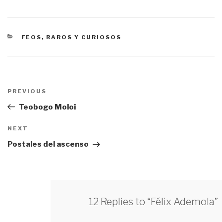
CATEGORÍAS
FEOS, RAROS Y CURIOSOS
Navegación
PREVIOUS
Previous
de
Post
Teobogo Moloi
entradas
NEXT
Next
Post
Postales del ascenso
12 Replies to “Félix Ademola”