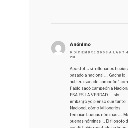
Anónimo
6 DICIEMBRE 2006 A LAS 7:
PM
Apostol … si millonarios hubier
pasado a nacional …. Gacha lo
hubiera sacado campeón ´co
Pablo sacó campeón a Naciona
ESA ES LA VERDAD …. sin
embargo yo pienso que tanto
Nacional, cómo Millonarios
temnían buenas nóminas …. M
buenas nóminas … El filosofo 
yondó había montado un buen