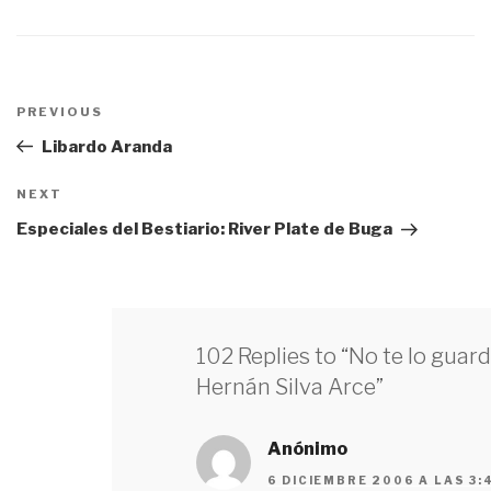
Navegación
PREVIOUS
Previous
de
Post
Libardo Aranda
entradas
NEXT
Next
Post
Especiales del Bestiario: River Plate de Buga
102 Replies to “No te lo guard
Hernán Silva Arce”
Anónimo
6 DICIEMBRE 2006 A LAS 3: