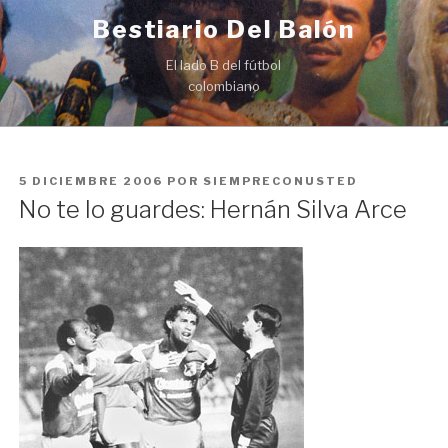
Ir
Bestiario Del Balón
al
contenido
El lado B del fútbol
colombiano
PUBLICADO
5 DICIEMBRE 2006
POR
SIEMPRECONUSTED
EN
No te lo guardes: Hernán Silva Arce