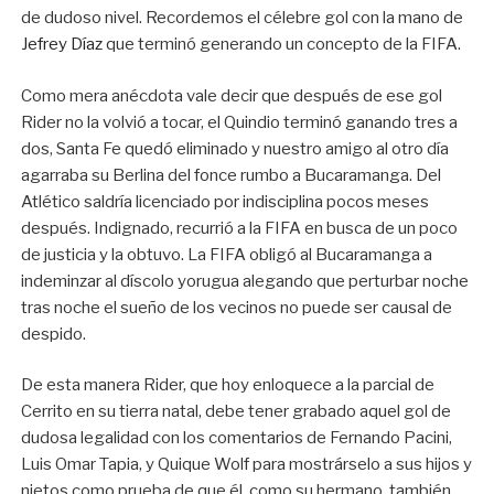
de dudoso nivel. Recordemos el célebre gol con la mano de
Jefrey Díaz
que terminó generando un concepto de la FIFA.
Como mera anécdota vale decir que después de ese gol
Rider no la volvió a tocar, el Quindio terminó ganando tres a
dos, Santa Fe quedó eliminado y nuestro amigo al otro día
agarraba su Berlina del fonce rumbo a Bucaramanga. Del
Atlético saldría licenciado por indisciplina pocos meses
después. Indignado, recurrió a la FIFA en busca de un poco
de justicia y la obtuvo. La FIFA obligó al Bucaramanga a
indeminzar al díscolo yorugua alegando que perturbar noche
tras noche el sueño de los vecinos no puede ser causal de
despido.
De esta manera Rider, que hoy enloquece a la parcial de
Cerrito en su tierra natal, debe tener grabado aquel gol de
dudosa legalidad con los comentarios de Fernando Pacini,
Luis Omar Tapia, y Quique Wolf para mostrárselo a sus hijos y
nietos como prueba de que él, como su hermano, también