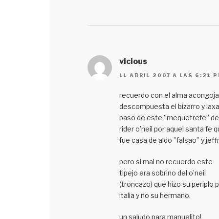
vicious
11 ABRIL 2007 A LAS 6:21 
recuerdo con el alma acongoja
descompuesta el bizarro y lax
paso de este ’’mequetrefe’’ de
rider o’neil por aquel santa fe 
fue casa de aldo ’’falsao’’ y jeff
pero si mal no recuerdo este
tipejo era sobrino del o’neil
(troncazo) que hizo su periplo 
italia y no su hermano.
un saludo para manuelito!