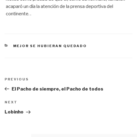
acaparó un día la atención de la prensa deportiva del
continente. .
CATEGORÍAS
MEJOR SE HUBIERAN QUEDADO
Navegación
PREVIOUS
Previous
de
Post
El Pacho de siempre, el Pacho de todos
entradas
NEXT
Next
Post
Lobinho