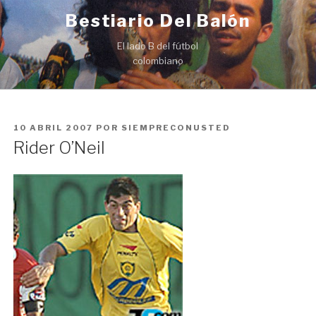
Ir
Bestiario Del Balón
al
contenido
El lado B del fútbol
colombiano
PUBLICADO
10 ABRIL 2007
POR
SIEMPRECONUSTED
EN
Rider O’Neil