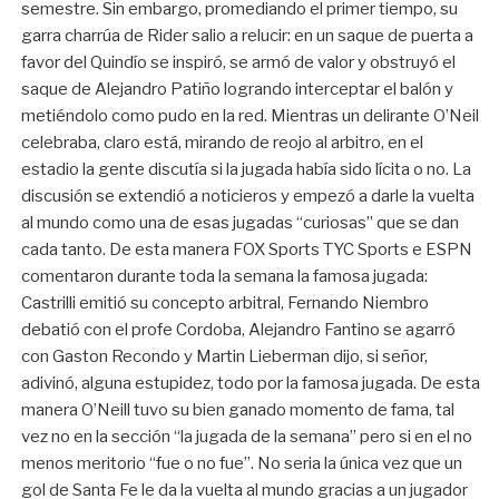
semestre. Sin embargo, promediando el primer tiempo, su
garra charrúa de Rider salio a relucir: en un saque de puerta a
favor del Quindío se inspiró, se armó de valor y obstruyó el
saque de Alejandro Patiño logrando interceptar el balón y
metiéndolo como pudo en la red. Mientras un delirante O’Neil
celebraba, claro está, mirando de reojo al arbitro, en el
estadio la gente discutía si la jugada había sido lícita o no. La
discusión se extendió a noticieros y empezó a darle la vuelta
al mundo como una de esas jugadas “curiosas” que se dan
cada tanto. De esta manera FOX Sports TYC Sports e ESPN
comentaron durante toda la semana la famosa jugada:
Castrilli emitió su concepto arbitral, Fernando Niembro
debatió con el profe Cordoba, Alejandro Fantino se agarró
con Gaston Recondo y Martin Lieberman dijo, si señor,
adivinó, alguna estupidez, todo por la famosa jugada. De esta
manera O’Neill tuvo su bien ganado momento de fama, tal
vez no en la sección “la jugada de la semana” pero si en el no
menos meritorio “fue o no fue”. No seria la única vez que un
gol de Santa Fe le da la vuelta al mundo gracias a un jugador