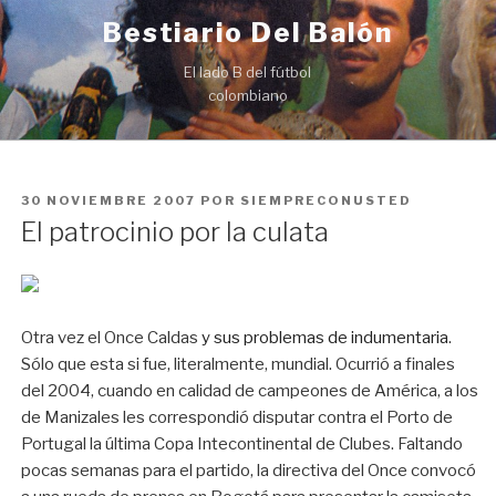
Ir
Bestiario Del Balón
al
contenido
El lado B del fútbol
colombiano
PUBLICADO
30 NOVIEMBRE 2007
POR
SIEMPRECONUSTED
EN
El patrocinio por la culata
Otra vez el Once Caldas
y sus problemas de indumentaria
.
Sólo que esta si fue, literalmente, mundial. Ocurrió a finales
del 2004, cuando en calidad de campeones de América, a los
de Manizales les correspondió disputar contra el Porto de
Portugal la última Copa Intecontinental de Clubes. Faltando
pocas semanas para el partido, la directiva del Once convocó