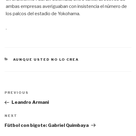
ambas empresas averiguaban con insistencia el número de
los palcos del estadio de Yokohama.
.
CATEGORÍAS
AUNQUE USTED NO LO CREA
Navegación
PREVIOUS
Previous
de
Post
Leandro Armani
entradas
NEXT
Next
Post
Fútbol con bigote: Gabriel Quimbaya