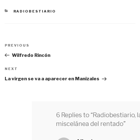
CATEGORÍAS
RADIOBESTIARIO
Navegación
PREVIOUS
Previous
de
Post
Wilfredo Rincón
entradas
NEXT
Next
Post
La virgen se va a aparecer en Manizales
6 Replies to “Radiobestiario, l
miscelánea del rentado”