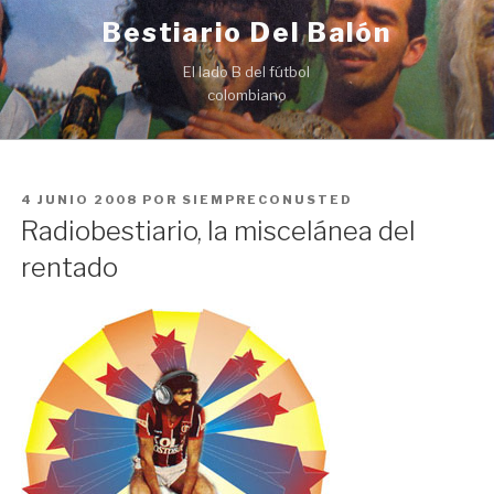
Ir
Bestiario Del Balón
al
contenido
El lado B del fútbol
colombiano
PUBLICADO
4 JUNIO 2008
POR
SIEMPRECONUSTED
EN
Radiobestiario, la miscelánea del
rentado