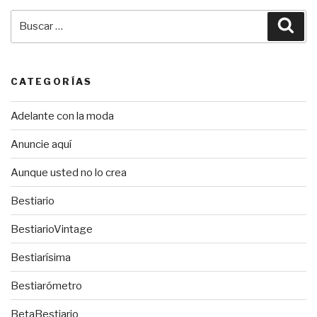
Buscar
Bus
por:
CATEGORÍAS
Adelante con la moda
Anuncie aquí
Aunque usted no lo crea
Bestiario
BestiarioVintage
Bestiarísima
Bestiarómetro
BetaBestiario