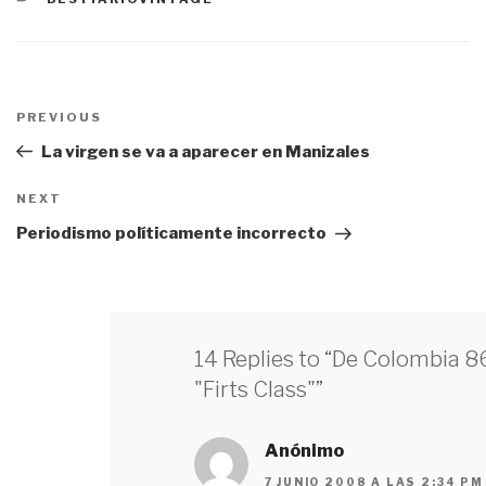
Navegación
PREVIOUS
Previous
de
Post
La virgen se va a aparecer en Manizales
entradas
NEXT
Next
Post
Periodismo políticamente incorrecto
14 Replies to “De Colombia 86
"Firts Class"”
Anónimo
7 JUNIO 2008 A LAS 2:34 PM