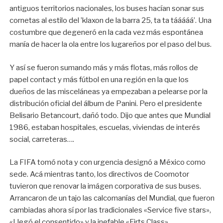
antiguos territorios nacionales, los buses hacían sonar sus
cornetas al estilo del ’klaxon de la barra 25, ta ta tááááá’. Una
costumbre que degeneró en la cada vez más espontánea
manía de hacer la ola entre los lugareños por el paso del bus.
Y así se fueron sumando más y más flotas, más rollos de
papel contact y más fútbol en una región en la que los
dueños de las misceláneas ya empezaban a pelearse por la
distribución oficial del álbum de Panini. Pero el presidente
Belisario Betancourt, dañó todo. Dijo que antes que Mundial
1986, estaban hospitales, escuelas, viviendas de interés
social, carreteras….
La FIFA tomó nota y con urgencia designó a México como
sede. Acá mientras tanto, los directivos de Coomotor
tuvieron que renovar la imágen corporativa de sus buses.
Arrancaron de un tajo las calcomanías del Mundial, que fueron
cambiadas ahora sí por las tradicionales «Service five stars»,
«Llegó el consentido» y la inefable «Firts Class».