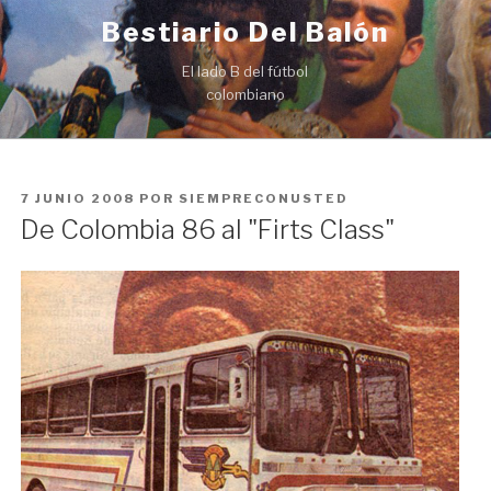
Ir
Bestiario Del Balón
al
contenido
El lado B del fútbol
colombiano
PUBLICADO
7 JUNIO 2008
POR
SIEMPRECONUSTED
EN
De Colombia 86 al "Firts Class"