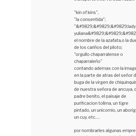
"kin of kins",
"la consentida";
"&#9829;&#9829;&#9829;lady
yuliana&#9829;&#9829;&#982
el nombre de la azafata,o la du
de los cariños del piloto;
"orgullo chaparralense o
chaparraleño"
contando ademas con la imag
en la parte de atras del señor 
buga de la virgen de chiquinquir
de nuestra señora de ancuya, d
padre benito, el paisaje de
purificacion tolima, un tigre
pintado, un unicornio, un aborig
un cuy, etc….
por nombrarles algunas empr