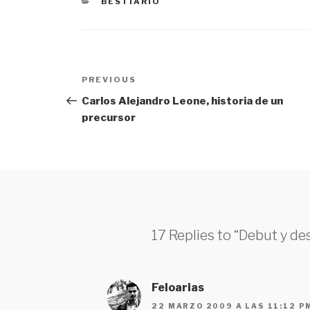
CATEGORÍAS
BESTIARIO
Navegación
PREVIOUS
Previous
de
Post
Carlos Alejandro Leone, historia de un
precursor
entradas
17 Replies to “Debut y d
Feloarias
22 MARZO 2009 A LAS 11:12 P