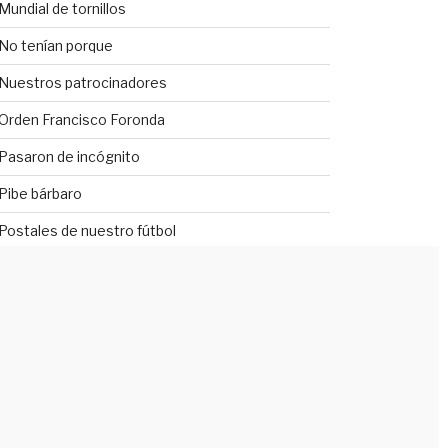
Mundial de tornillos
No tenían porque
Nuestros patrocinadores
Orden Francisco Foronda
Pasaron de incógnito
Pibe bárbaro
Postales de nuestro fútbol
Promesas, sólo promesas
Radiobestiario
Revivamos nuestra historia
Robaron en Uruguay
Sáqueme de la duda