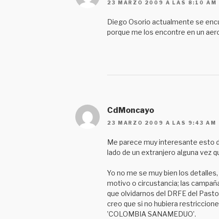
23 MARZO 2009 A LAS 8:10 AM
Diego Osorio actualmente se encue
porque me los encontre en un ae
CdMoncayo
23 MARZO 2009 A LAS 9:43 AM
Me parece muy interesante esto de
lado de un extranjero alguna vez 
Yo no me se muy bien los detalles,
motivo o circustancia; las campaña
que olvidarnos del DRFE del Pasto,
creo que si no hubiera restriccio
’COLOMBIA SANAMEDUO’.