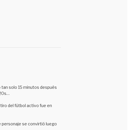
Segundas partes
Si solo no hubiera tenido pasaporte…
Sólo para enfermos
Tercer tiempo
Uncategorized
Venga a Cali, tape en el Cali
Visa USA
Wikibestiario
o tan solo 15 minutos después
¿Sería jodiendo?
-20s…
iro del fútbol activo fue en
e personaje se convirtió luego