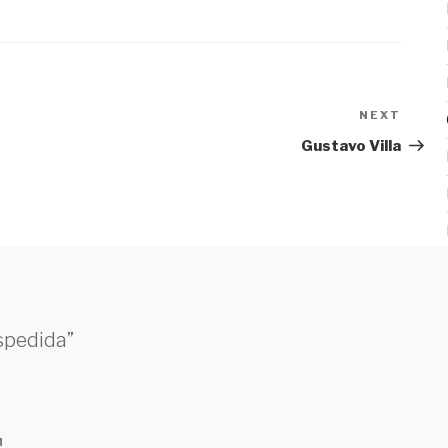
NEXT
Next
Post
Gustavo Villa
espedida”
M