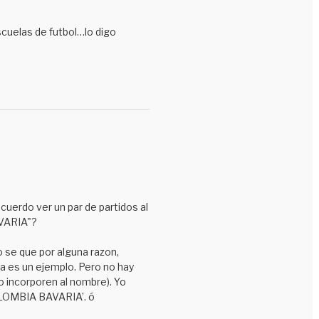
scuelas de futbol…lo digo
uerdo ver un par de partidos al
AVARIA"?
o se que por alguna razon,
ia es un ejemplo. Pero no hay
o incorporen al nombre). Yo
COLOMBIA BAVARIA’. ó