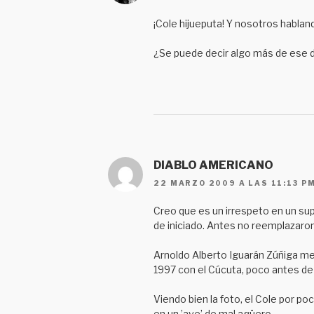
¡Cole hijueputa! Y nosotros hablan
¿Se puede decir algo más de ese d
DIABLO AMERICANO
22 MARZO 2009 A LAS 11:13 P
Creo que es un irrespeto en un s
de iniciado. Antes no reemplazaro
Arnoldo Alberto Iguarán Zúñiga mere
1997 con el Cúcuta, poco antes de 
Viendo bien la foto, el Cole por p
en un ’ave’ de mal agüero.