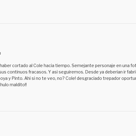
M
 haber cortado al Cole hacia tiempo. Semejante personaje en una foto
us continuos fracasos. Y asi seguiremos. Desde ya deberian ir fabri
ya y Pinto. Ahi si no te veo, no? Cole! desgraciado trepador oportun
hulo maldito!!