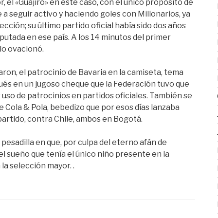
r, el «Guajiro» en este caso, con el único propósito de
 a seguir activo y haciendo goles con Millonarios, ya
ección; su último partido oficial había sido dos años
putada en ese país. A los 14 minutos del primer
 lo ovacionó.
ron, el patrocinio de Bavaria en la camiseta, tema
ués en un jugoso cheque que la Federación tuvo que
 uso de patrocinios en partidos oficiales. También se
de Cola & Pola, bebedizo que por esos días lanzaba
partido, contra Chile, ambos en Bogotá.
 pesadilla en que, por culpa del eterno afán de
el sueño que tenía el único niño presente en la
la selección mayor. .