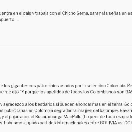
ntra en el país y trabaja con el Chicho Serna, para más señas en e
ropuerto…
 los gigantescos patrocinios usados por la seleccion Colombia. Rec
que me dijo "Y porque los apellidos de todos los Colombianos son B
 y agradezco a los bestiarios si pueden ahondar mas en el tema. Sol
s publicitarias en Colombia degradan la imagen del balompie. Bavar
 y el pajarraco del Bucaramanga MacPollo (Lo peor de todo es que l
nes, habriamos jugado partidos internacionales entre BOLIVIA vs ’