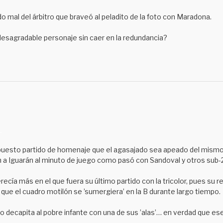
do mal del árbitro que braveó al peladito de la foto con Maradona.
esagradable personaje sin caer en la redundancia?
M
upuesto partido de homenaje que el agasajado sea apeado del mism
n a Iguarán al minuto de juego como pasó con Sandoval y otros sub
cía más en el que fuera su último partido con la tricolor, pues su ret
que el cuadro motilón se ’sumergiera’ en la B durante largo tiempo.
oco decapita al pobre infante con una de sus ’alas’… en verdad que es