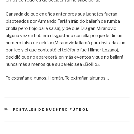
en los corredores de occidental, no sabe bailar.
Cansada de que en años anteriores sus juanetes fueran
pisoteados por Armando Farfán (rápido bailarín de rumba
criolla pero flojo pa la salsa), y de que Dragan Miranovic
alguna vez se hubiera disgustado con ella porque le dio un
número falso de celular (Miranovic la llamó para invitarla a un
bon ice y el que contestó el teléfono fue Hilmer Lozano),
decidió que no aparecerá en más eventos y que no bailará
nunca más a menos que su parejo sea «Bolillo».
Te extrañan algunos, Hernán. Te extrañan algunos…
CATEGORÍAS
POSTALES DE NUESTRO FÚTBOL