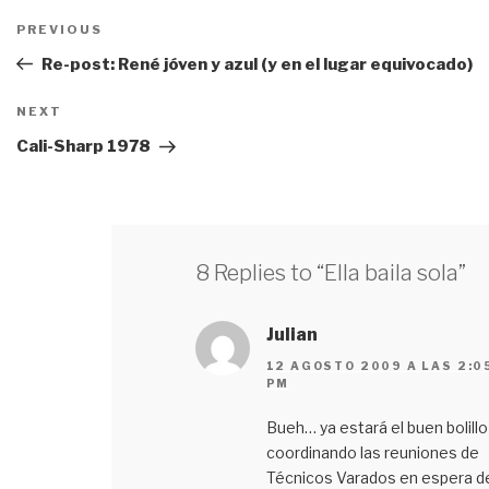
Navegación
PREVIOUS
Previous
de
Post
Re-post: René jóven y azul (y en el lugar equivocado)
entradas
NEXT
Next
Post
Cali-Sharp 1978
8 Replies to “Ella baila sola”
Julian
12 AGOSTO 2009 A LAS 2:0
PM
Bueh… ya estará el buen bolillo
coordinando las reuniones de
Técnicos Varados en espera d