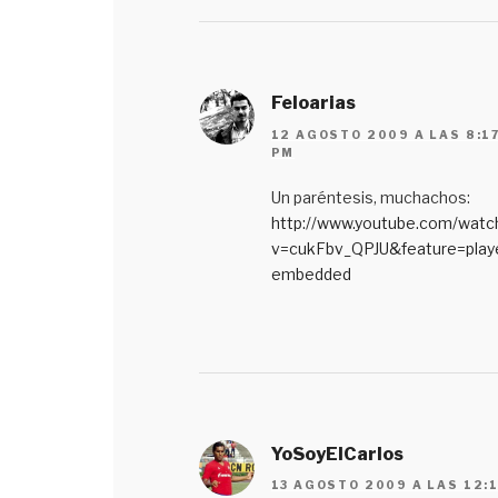
Feloarias
12 AGOSTO 2009 A LAS 8:1
PM
Un paréntesis, muchachos:
http://www.youtube.com/watc
v=cukFbv_QPJU&feature=play
embedded
YoSoyElCarlos
13 AGOSTO 2009 A LAS 12: