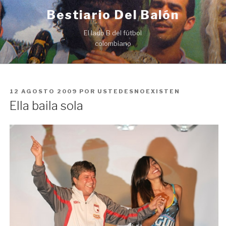
Ir
Bestiario Del Balón
al
contenido
El lado B del fútbol
colombiano
PUBLICADO
12 AGOSTO 2009
POR
USTEDESNOEXISTEN
EN
Ella baila sola