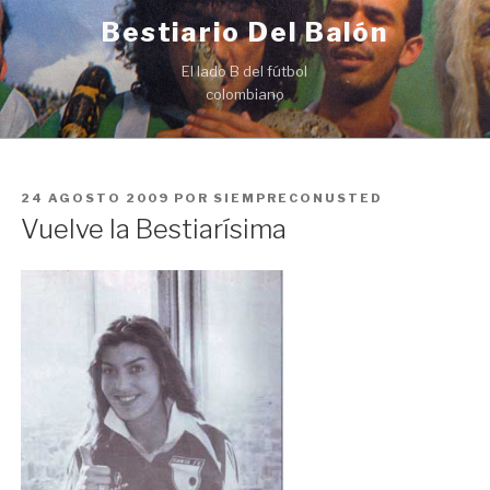
Ir
Bestiario Del Balón
al
contenido
El lado B del fútbol
colombiano
PUBLICADO
24 AGOSTO 2009
POR
SIEMPRECONUSTED
EN
Vuelve la Bestiarísima