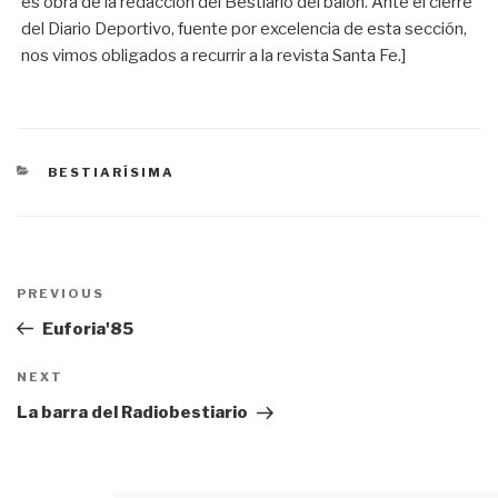
es obra de la redacción del Bestiario del balón. Ante el cierre
del Diario Deportivo, fuente por excelencia de esta sección,
nos vimos obligados a recurrir a la revista Santa Fe.]
CATEGORÍAS
BESTIARÍSIMA
Navegación
PREVIOUS
Previous
de
Post
Euforia'85
entradas
NEXT
Next
Post
La barra del Radiobestiario