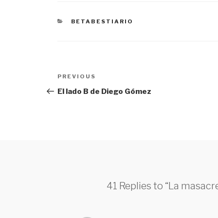
CATEGORÍAS
BETABESTIARIO
Navegación
PREVIOUS
Previous
de
Post
El lado B de Diego Gómez
entradas
41 Replies to “La masacr