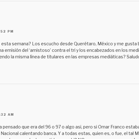
:52 PM
de esta semana? Los escucho desde Querétaro, México y me gusta 
 emisión del ‘amistoso’ contra el tri y los encabezados en los medi
iendo la misma línea de titulares en las empresas mediáticas? Salud
:32 AM
 pensado que era del 96 o 97 o algo asi, pero si Omar Franco estaba
acional calentando banca. Y a todas estas, quien es, o fue, el tal 