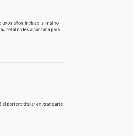
Mundial de tornillos
No tenían porque
 unos años, incluso, si mal no
Nuestros patrocinadores
laga…total no les alcanzaba para
Orden Francisco Foronda
Pasaron de incógnito
Pibe bárbaro
Postales de nuestro fútbol
Promesas, sólo promesas
Radiobestiario
Revivamos nuestra historia
 el portero titular en gran parte
Robaron en Uruguay
Sáqueme de la duda