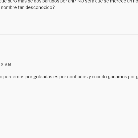
a que duro mas de dos partidos por ahi? NO sera que se merece un h
l nombre tan desconocido?
39 AM
 perdemos por goleadas es por confiados y cuando ganamos por 