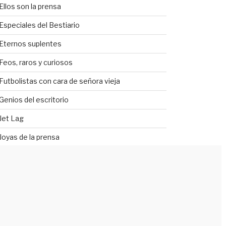
Ellos son la prensa
Especiales del Bestiario
Eternos suplentes
Feos, raros y curiosos
Futbolistas con cara de señora vieja
Genios del escritorio
Jet Lag
Joyas de la prensa
La genética se equivocó
Lechoneadas
Lugar equivocado
Mejor se hubieran quedado