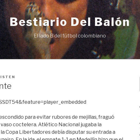
Bestiario Del Balón
El lado B del fútbol colombiano
ISTEN
nte
HSSDT54&feature=player_embedded
scondido para evitar rubores de mejillas, fraguó
 vaso coctelera. Atlético Nacional jugaba la
la Copa Libertadores debía disputar su entrada a
eiro. En la ida, el empate 1-1 en Medellín hizo que el