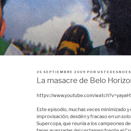
Ir
al
contenido
PUBLICADO
25 SEPTIEMBRE 2009
POR
USTEDESNOEX
EN
La masacre de Belo Horizo
httpv://www.youtube.com/watch?v=yaya
Este episodio, muchas veces minimizado y e
improvisación, desdén y fracaso en un solo
Supercopa, que reunía a los campeones de 
fases avanzadas del certamen frente al Cruz