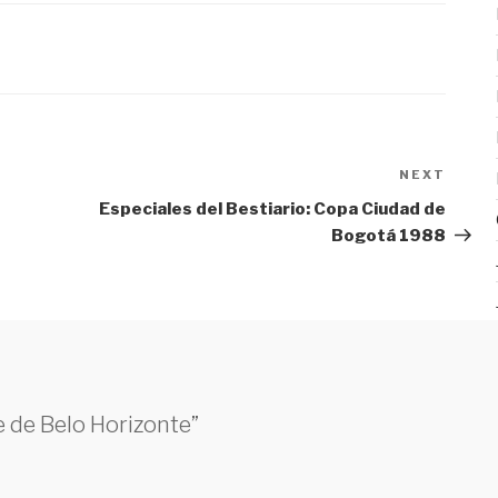
NEXT
Next
Post
Especiales del Bestiario: Copa Ciudad de
Bogotá 1988
e de Belo Horizonte”