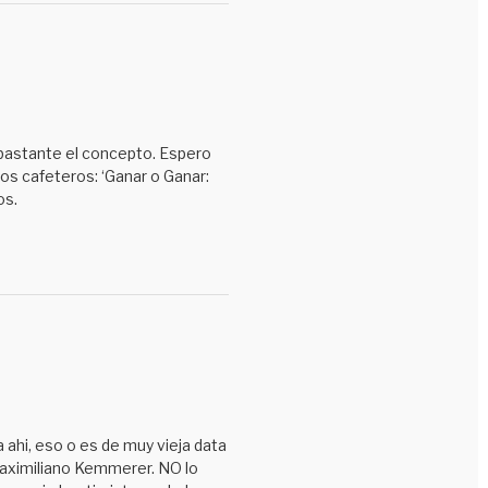
Segundas partes
Si solo no hubiera tenido pasaporte…
Sólo para enfermos
Tercer tiempo
bastante el concepto. Espero
Uncategorized
os cafeteros: ‘Ganar o Ganar:
os.
Venga a Cali, tape en el Cali
Visa USA
Wikibestiario
¿Sería jodiendo?
 ahi, eso o es de muy vieja data
Maximiliano Kemmerer. NO lo