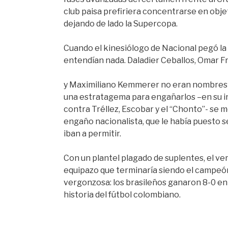
club paisa prefiriera concentrarse en obj
dejando de lado la Supercopa.
Cuando el kinesiólogo de Nacional pegó la 
entendían nada. Daladier Ceballos, Omar F
y Maximiliano Kemmerer no eran nombres c
una estratagema para engañarlos –en su int
contra Tréllez, Escobar y el “Chonto”- se 
engaño nacionalista, que le había puesto s
iban a permitir.
Con un plantel plagado de suplentes, el ve
equipazo que terminaría siendo el campeón
vergonzosa: los brasileños ganaron 8-0 en 
historia del fútbol colombiano.