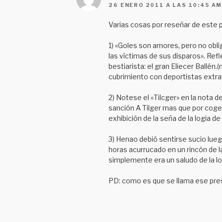
26 ENERO 2011 A LAS 10:45 A
Varias cosas por reseñar de este 
1) «Goles son amores, pero no obli
las víctimas de sus disparos». Ref
bestiarista: el gran Eliecer Ballé
cubrimiento con deportistas extra
2) Notese el «Tilcger» en la nota 
sanción A Tilger mas que por cogerl
exhibición de la seña de la logia d
3) Henao debió sentirse sucio lue
horas acurrucado en un rincón de l
simplemente era un saludo de la l
PD: como es que se llama ese prese