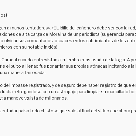
M
post:
gan a manos tentadoras», «EL idílio del cañonero debe ser con la red,
lexiones de alta carga de Moralina de un periodista (sugerencia pa
n.(no olvidar sus comentarios locuaces en los cubrimientos de los en
njeros con su notable inglés)
de Caracol cuando entrevistan al miembro mas osado de la logia. A pro
e el bulto a Henao fue por arriar sus propias gónadas incitando a la
e una manera tan osada.
go del impasse registrado, y de seguro debe haber registro de que e
a lucha refregandose con un estropajo para limpiar su mancillado hon
ogia manoverguista de millonarios.
ntador paisa todo chistoso que sale al final del video que ahora p