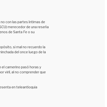
 no con las partes íntimas de
ra SCU) merecedor de una reseña
trenos de Santa Fe o su
pósito, si mal no recuerdo la
 hinchada del once luego de la
n el camerino pasó horas y
or viril, al no comprender que
resenta en teleantioquia