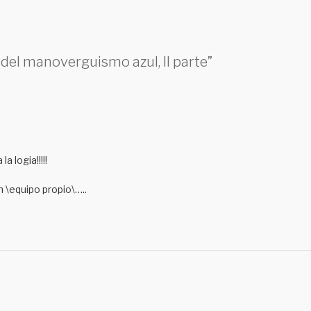
o del manoverguismo azul, II parte”
M
a logia!!!!!
n \equipo propio\…..