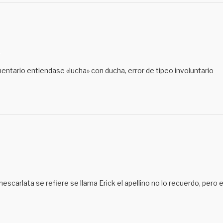
M
entario entiendase «lucha» con ducha, error de tipeo involuntario
M
hescarlata se refiere se llama Erick el apellino no lo recuerdo, pero