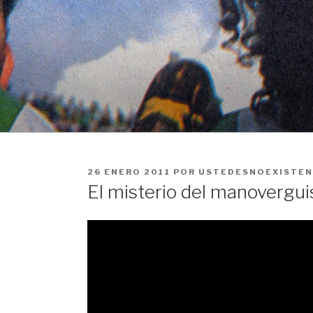
Ir
al
contenido
PUBLICADO
26 ENERO 2011
POR
USTEDESNOEXISTE
EN
El misterio del manoverguis