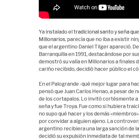
Ya instalado el
tradicional santo y seña qu
Millonarios
, parecía que no iba a existir 
que el argentino Daniel Tilger apareció. De
Barranquilla en 1991, destacándose por su
demostró su valía en Millonarios a finales 
cariño recibido, decidió hacer público el có
En el Palogrande -qué mejor lugar para hace
pensó que Juan Carlos Henao, a pesar de no
de los cortapalos. Lo invitó cortésmente a
seña y fue Troya. Fue como si hubiera trai
no supo qué hacer y los demás «miembros» 
por convidar a alguien ajeno. La controver
argentino recibiera una larga sanción de 
decidió su expulsión inmediata de tal memb