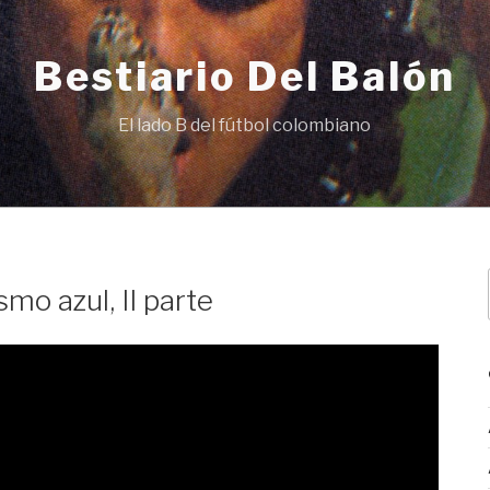
Bestiario Del Balón
El lado B del fútbol colombiano
N
mo azul, II parte