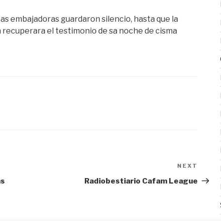
rpas embajadoras guardaron silencio, hasta que la
ón recuperara el testimonio de sa noche de cisma
NEXT
Next
Post
as
Radiobestiario Cafam League