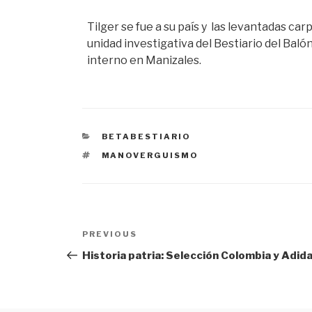
Tilger se fue a su país y las levantadas ca
unidad investigativa del Bestiario del Bal
interno en Manizales.
CATEGORÍAS
BETABESTIARIO
ETIQUETAS
MANOVERGUISMO
Navegación
PREVIOUS
Previous
de
Post
Historia patria: Selección Colombia y Adid
entradas