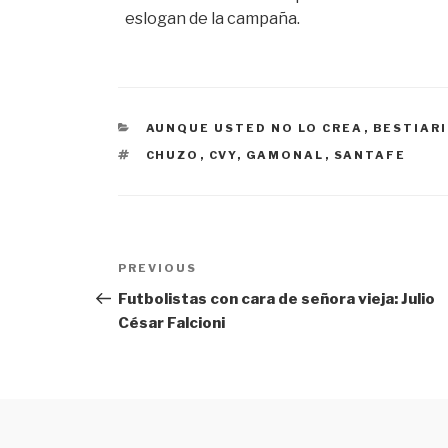
eslogan de la campaña.
CATEGORÍAS
AUNQUE USTED NO LO CREA
,
BESTIAR
ETIQUETAS
CHUZO
,
CVY
,
GAMONAL
,
SANTAFE
Navegación
PREVIOUS
Previous
de
Post
Futbolistas con cara de señora vieja: Julio
César Falcioni
entradas