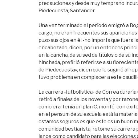
precauciones y desde muy temprano incurs
Piedecuesta, Santander.
Una vez terminado el período emigró a Bo
cargo, no eran frecuentes sus apariciones 
puso sus ojos en él -no importa que fuera la
encabezado, dicen, por un entonces princi
en la cancha, de su sed de títulos o de su
hinchada, prefirió referirse a su florecien
de Piedecuesta», dicen que le sugirió al re
tuvo problema en complacer a este caudil
La carrera -futbolística- de Correa duraría
retiró a finales de los noventa y por raz
como era, tenía un plan C: montó, con éxit
en el pensum de su escuela está la materia
estamos seguros es que este es un buen mo
comunidad bestiarista, retome su carrera p
lance como candidato para las elecciones 