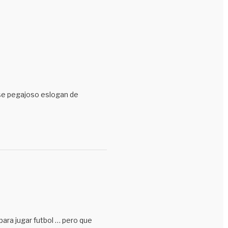
Segundas partes
Si solo no hubiera tenido pasaporte…
Sólo para enfermos
Tercer tiempo
Uncategorized
ese pegajoso eslogan de
Venga a Cali, tape en el Cali
Visa USA
Wikibestiario
¿Sería jodiendo?
para jugar futbol … pero que