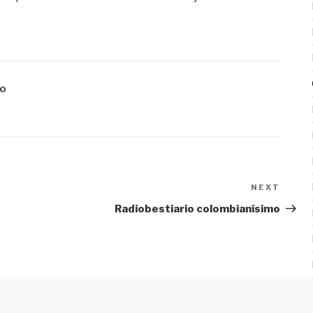
IO
NEXT
Next
Post
Radiobestiario colombianísimo