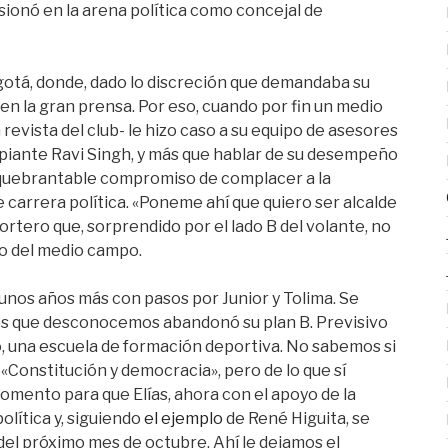
ionó en la arena política como concejal de
gotá, donde, dado lo discreción que demandaba su
en la gran prensa. Por eso, cuando por fin un medio
 revista del club- le hizo caso a su equipo de asesores
piante Ravi Singh, y más que hablar de su desempeño
 inquebrantable compromiso de complacer a la
te carrera política. «Poneme ahí que quiero ser alcalde
portero que, sorprendido por el lado B del volante, no
lo del medio campo.
 unos años más con pasos por Junior y Tolima. Se
ones que desconocemos abandonó su plan B. Previsivo
o, una escuela de formación deportiva. No sabemos si
 «Constitución y democracia», pero de lo que sí
mento para que Elías, ahora con el apoyo de la
olítica y, siguiendo
el ejemplo
de René Higuita, se
del próximo mes de octubre. Ahí le dejamos el