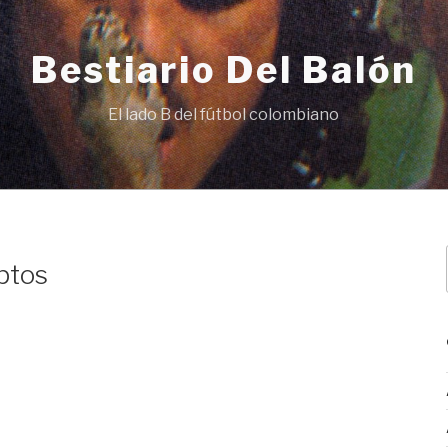
Bestiario Del Balón
El lado B del fútbol colombiano
uptos