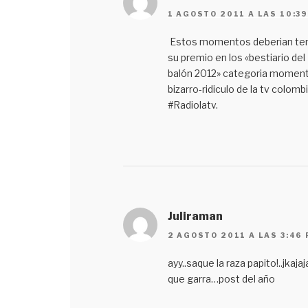
1 AGOSTO 2011 A LAS 10:3
Estos momentos deberian te
su premio en los «bestiario del
balón 2012» categoria momen
bizarro-ridiculo de la tv colomb
#Radiolatv.
Juliraman
2 AGOSTO 2011 A LAS 3:46
ayy..saque la raza papito!..jkajaj
que garra…post del año