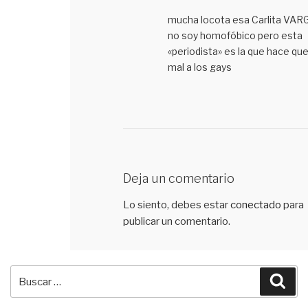
mucha locota esa Carlita VAR
no soy homofóbico pero esta
«periodista» es la que hace qu
mal a los gays
Deja un comentario
Lo siento, debes estar
conectado
para
publicar un comentario.
Buscar
Bus
por: