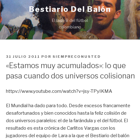
Ir
Bestiario Del Balón
al
contenido
El lado B del fútbol
colombiano
PUBLICADO
31 JULIO 2011
POR
SIEMPRECONUSTED
EN
«Estamos muy acumulados»: lo que
pasa cuando dos universos colisionan
httpv://www.youtube.com/watch?v=jsy-TPyIKMA
El Mundial ha dado para todo. Desde excesos francamente
desafortunados y bien conocidos hasta la feliz colisión de
dos universos paralelos: el de la farándula y el del fútbol. El
resultado es esta crónica de Carlitos Vargas con los
jugadores del equipo de Lara a la que el Bestiario del balón