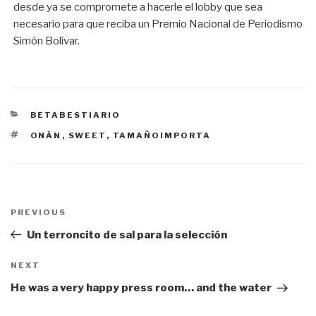
desde ya se compromete a hacerle el lobby que sea
necesario para que reciba un Premio Nacional de Periodismo
Simón Bolívar.
CATEGORÍAS
BETABESTIARIO
ETIQUETAS
ONÁN
,
SWEET
,
TAMAÑOIMPORTA
Navegación
PREVIOUS
Previous
de
Post
Un terroncito de sal para la selección
entradas
NEXT
Next
Post
He was a very happy press room… and the water