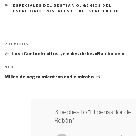
CATEGORÍAS
ESPECIALES DEL BESTIARIO
,
GENIOS DEL
ESCRITORIO
,
POSTALES DE NUESTRO FÚTBOL
Navegación
PREVIOUS
Previous
de
Post
Los «Cortocircuitos», rivales de los «Bambucos»
entradas
NEXT
Next
Post
Millos de negro mientras nadie miraba
3 Replies to “El pensador de
Robán”