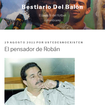
Ir
Bestiario Del Balón
al
contenido
El lado B del fútbol
colombiano
PUBLICADO
19 AGOSTO 2011
POR
USTEDESNOEXISTEN
EN
El pensador de Robán