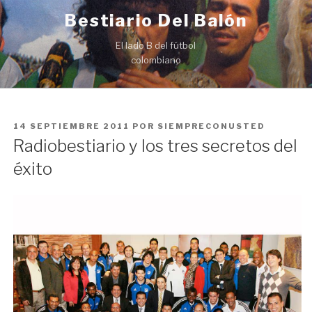
Ir
Bestiario Del Balón
al
contenido
El lado B del fútbol
colombiano
PUBLICADO
14 SEPTIEMBRE 2011
POR
SIEMPRECONUSTED
EN
Radiobestiario y los tres secretos del
éxito