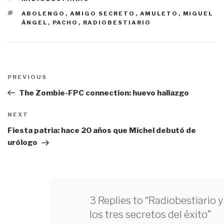
ETIQUETAS
ABOLENGO
,
AMIGO SECRETO
,
AMULETO
,
MIGUEL
ÁNGEL
,
PACHO
,
RADIOBESTIARIO
Navegación
PREVIOUS
Previous
de
Post
The Zombie-FPC connection: huevo hallazgo
entradas
NEXT
Next
Post
Fiesta patria: hace 20 años que Michel debutó de
urólogo
3 Replies to “Radiobestiario y
los tres secretos del éxito”