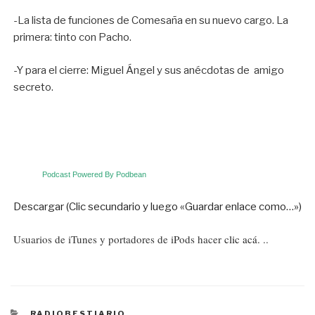
-La lista de funciones de Comesaña en su nuevo cargo. La
primera: tinto con Pacho.
-Y para el cierre: Miguel Ángel y sus anécdotas de amigo
secreto.
Podcast Powered By Podbean
Descargar (Clic secundario y luego «Guardar enlace como…»)
Usuarios de iTunes y portadores de iPods hacer
clic acá.
..
CATEGORÍAS
RADIOBESTIARIO