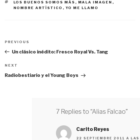
ETIQUETAS
LOS BUENOS SOMOS MÁS
,
MALA IMAGEN
,
NOMBRE ARTÍSTICO
,
YO ME LLAMO
Navegación
PREVIOUS
Previous
de
Post
Un clásico inédito: Fresco Royal Vs. Tang
entradas
NEXT
Next
Post
Radiobestiario y el Young Boys
7 Replies to “Alias Falcao”
Carito Reyes
22 SEPTIEMBRE 2011 A LAS