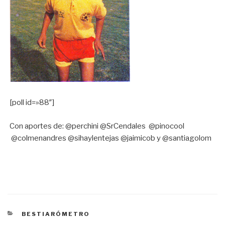
[poll id=»88″]
Con aportes de: @perchini @SrCendales @pinocool
@colmenandres @sihaylentejas @jaimicob y @santiagolom
CATEGORÍAS
BESTIARÓMETRO