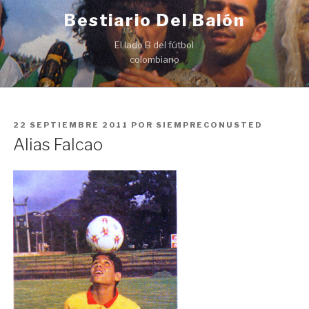
Ir
Bestiario Del Balón
al
contenido
El lado B del fútbol
colombiano
PUBLICADO
22 SEPTIEMBRE 2011
POR
SIEMPRECONUSTED
EN
Alias Falcao