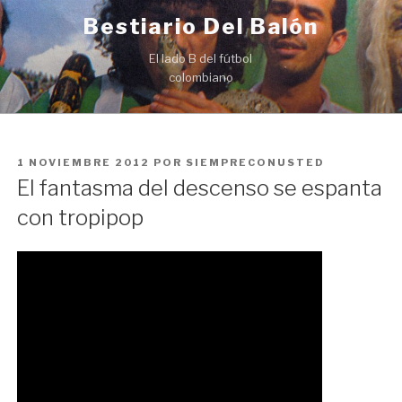
Ir
Bestiario Del Balón
al
contenido
El lado B del fútbol
colombiano
PUBLICADO
1 NOVIEMBRE 2012
POR
SIEMPRECONUSTED
EN
El fantasma del descenso se espanta
con tropipop