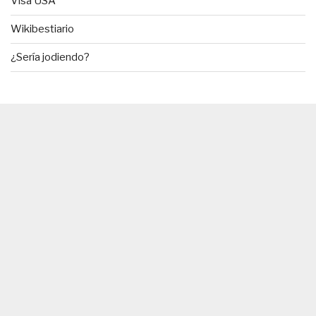
Visa USA
Wikibestiario
¿Sería jodiendo?