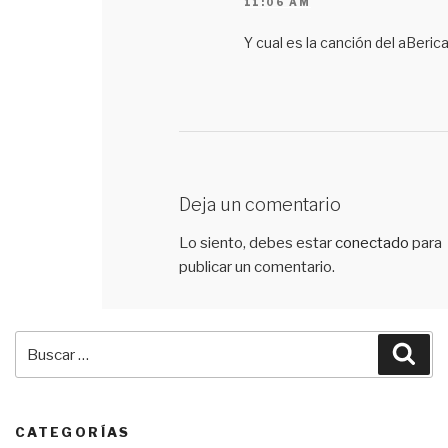
11:06 AM
Y cual es la canción del aBeric
Deja un comentario
Lo siento, debes estar
conectado
para
publicar un comentario.
Buscar
Bus
por:
CATEGORÍAS