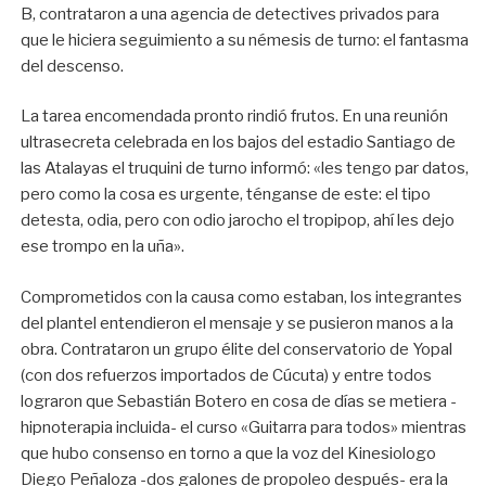
B, contrataron a una agencia de detectives privados para
que le hiciera seguimiento a su némesis de turno: el fantasma
del descenso.
La tarea encomendada pronto rindió frutos. En una reunión
ultrasecreta celebrada en los bajos del estadio Santiago de
las Atalayas el truquini de turno informó: «les tengo par datos,
pero como la cosa es urgente, ténganse de este: el tipo
detesta, odia, pero con odio jarocho el tropipop, ahí les dejo
ese trompo en la uña».
Comprometidos con la causa como estaban, los integrantes
del plantel entendieron el mensaje y se pusieron manos a la
obra. Contrataron un grupo élite del conservatorio de Yopal
(con dos refuerzos importados de Cúcuta) y entre todos
lograron que Sebastián Botero en cosa de días se metiera -
hipnoterapia incluida- el curso «Guitarra para todos» mientras
que hubo consenso en torno a que la voz del Kinesiologo
Diego Peñaloza -dos galones de propoleo después- era la