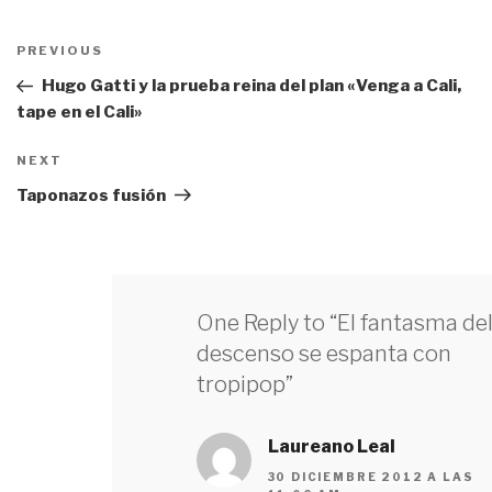
Navegación
PREVIOUS
Previous
de
Post
Hugo Gatti y la prueba reina del plan «Venga a Cali,
entradas
tape en el Cali»
NEXT
Next
Post
Taponazos fusión
One Reply to “El fantasma de
descenso se espanta con
tropipop”
Laureano Leal
30 DICIEMBRE 2012 A LAS