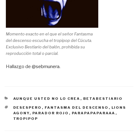
Momento exacto en el que el señor Fantasma
del descenso escucha el tropipop del Cúcuta.
Exclusivo Bestiario del balón, prohibida su
reproducción total o parcial.
Hallazgo de
@sebmunera
.
CATEGORÍAS
AUNQUE USTED NO LO CREA
,
BETABESTIARIO
ETIQUETAS
DESESPERO
,
FANTASMA DEL DESCENSO
,
LIONS
AGONY
,
PARADOR ROJO
,
PARAPAPAPARAAA
,
TROPIPOP