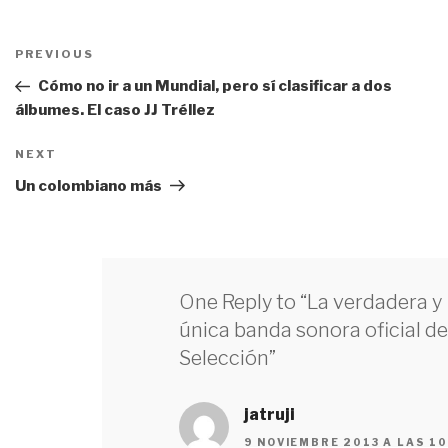
Navegación
PREVIOUS
Previous
de
Post
Cómo no ir a un Mundial, pero sí clasificar a dos
entradas
álbumes. El caso JJ Tréllez
NEXT
Next
Post
Un colombiano más
One Reply to “La verdadera y
única banda sonora oficial de
Selección”
jatruji
9 NOVIEMBRE 2013 A LAS 10