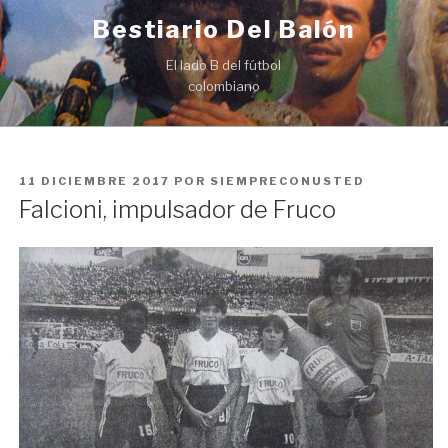
Ir
Bestiario Del Balón
al
contenido
El lado B del fútbol
colombiano
PUBLICADO
11 DICIEMBRE 2017
POR
SIEMPRECONUSTED
EN
Falcioni, impulsador de Fruco