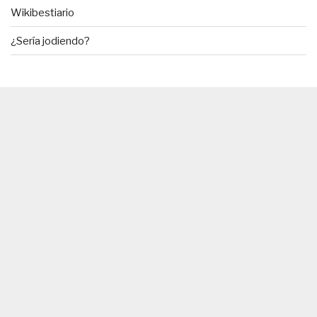
Wikibestiario
¿Sería jodiendo?