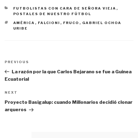
CATEGORÍAS
FUTBOLISTAS CON CARA DE SEÑORA VIEJA
,
POSTALES DE NUESTRO FÚTBOL
ETIQUETAS
AMÉRICA
,
FALCIONI
,
FRUCO
,
GABRIEL OCHOA
URIBE
Navegación
PREVIOUS
Previous
de
Post
La razón por la que Carlos Bejarano se fue a Guinea
entradas
Ecuatorial
NEXT
Next
Post
Proyecto Basigalup: cuando Millonarios decidió clonar
arqueros