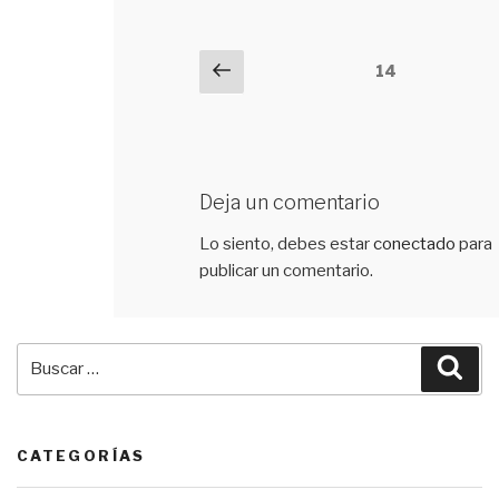
Navegación
Previous
14
de
comentarios
Deja un comentario
Lo siento, debes estar
conectado
para
publicar un comentario.
Buscar
Bus
por:
CATEGORÍAS