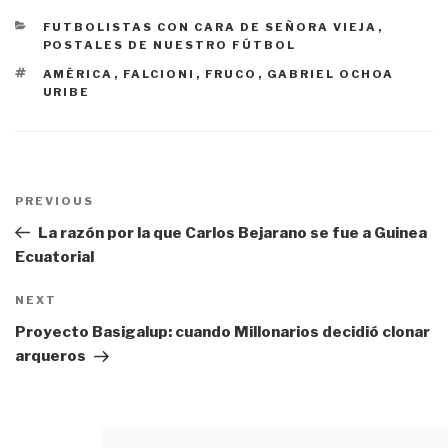
CATEGORÍAS
FUTBOLISTAS CON CARA DE SEÑORA VIEJA
,
POSTALES DE NUESTRO FÚTBOL
ETIQUETAS
AMÉRICA
,
FALCIONI
,
FRUCO
,
GABRIEL OCHOA
URIBE
Navegación
PREVIOUS
Previous
de
Post
La razón por la que Carlos Bejarano se fue a Guinea
entradas
Ecuatorial
NEXT
Next
Post
Proyecto Basigalup: cuando Millonarios decidió clonar
arqueros