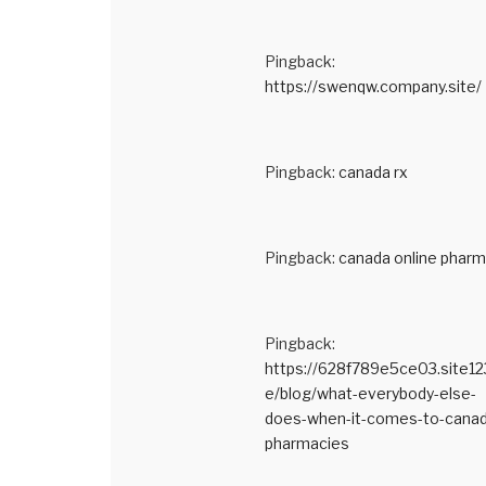
Pingback:
https://swenqw.company.site/
Pingback:
canada rx
Pingback:
canada online phar
Pingback:
https://628f789e5ce03.site12
e/blog/what-everybody-else-
does-when-it-comes-to-canad
pharmacies