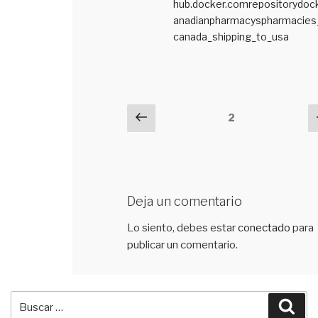
hub.docker.comrepositorydoc
anadianpharmacyspharmacies_
canada_shipping_to_usa
Navegación
Previous
2
de
comentarios
Deja un comentario
Lo siento, debes estar
conectado
para
publicar un comentario.
Buscar
Bus
por: