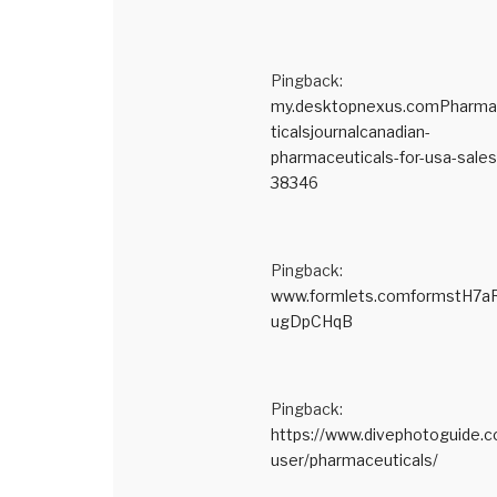
Pingback:
my.desktopnexus.comPharm
ticalsjournalcanadian-
pharmaceuticals-for-usa-sales
38346
Pingback:
www.formlets.comformstH7aR
ugDpCHqB
Pingback:
https://www.divephotoguide.
user/pharmaceuticals/