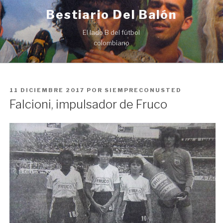
Ir
Bestiario Del Balón
al
contenido
El lado B del fútbol
colombiano
PUBLICADO
11 DICIEMBRE 2017
POR
SIEMPRECONUSTED
EN
Falcioni, impulsador de Fruco