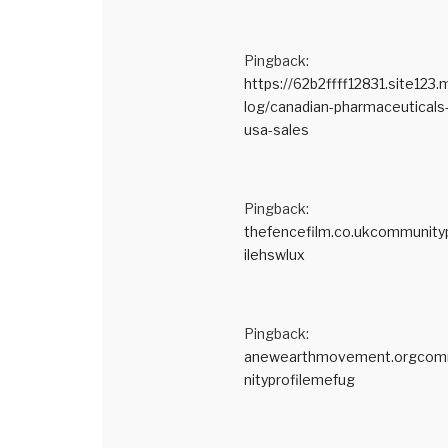
Pingback:
https://62b2ffff12831.site123.
log/canadian-pharmaceuticals-
usa-sales
Pingback:
thefencefilm.co.ukcommunity
ilehswlux
Pingback:
anewearthmovement.orgco
nityprofilemefug