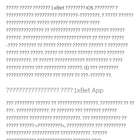
????? ????? ??????? 1xBet ???????? iOS ???????? ?
??????????? ????????? ????????-????????, ? ????? ??????
???????????? ????? ??????? ???????? ????
??????????????? ?? ???????????? ??????????? ??????
??????. ???????????? ??????????????? ?? ????? ?????
-???? ??????? ?? ????? ?????? ?????? ?????? ? ????????
????? ???? ?????. ????? ?? ????? ?????? ????? ???????
??????????, ?? ?????? ???????????? ????????? ? ????
?????? ????? ??? ????????? ??????. ID ??? ????????
??????????? ??????? ??? ????? ?? ???-?????? ??.
????????????????? ???? 1xBet App
??? ???????? ?????? ?? ?????????? ??????, ????????? ?? ??
???- ?????????????. ?? ??????? ??? ??????? ??????
????????? ????????? ???????????. ??? ???????????? ??
????? ?????? «??????????», ??????????? ??? ?????????
?????????? ??????????? ????????????. ??????