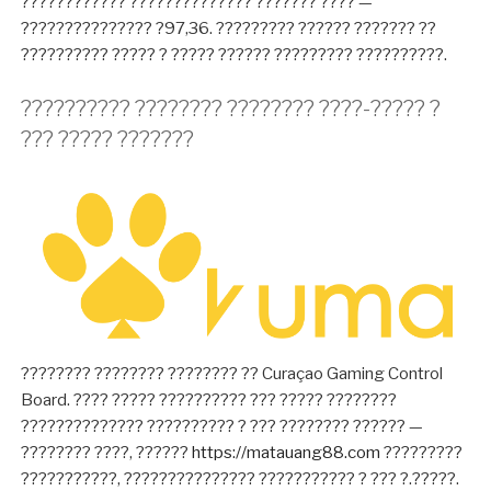
???????????? ?????????????? ??????? ???? —
??????????????? ?97,36. ????????? ?????? ??????? ??
?????????? ????? ? ????? ?????? ????????? ??????????.
?????????? ???????? ???????? ????-????? ?
??? ????? ???????
???????? ???????? ???????? ?? Curaçao Gaming Control
Board. ???? ????? ?????????? ??? ????? ????????
?????????????? ?????????? ? ??? ???????? ?????? —
???????? ????, ??????
https://matauang88.com
?????????
???????????, ??????????????? ??????????? ? ??? ?.?????.