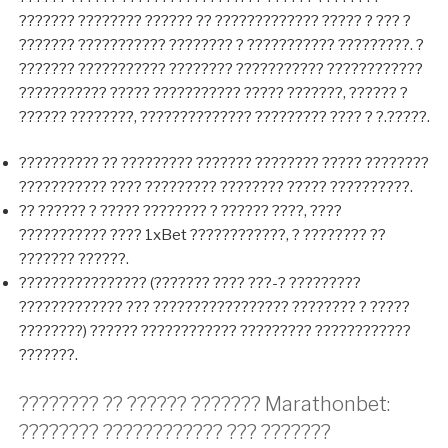
??????? ???????? ?????? ?? ????????????? ????? ? ??? ?
??????? ??????????? ???????? ? ??????????? ?????????.
?
??????? ??????????? ???????? ??????????? ????????????
??????????? ????? ??????????? ????? ???????, ?????? ?
?????? ????????, ?????????????? ????????? ???? ? ?.?????.
?????????? ?? ????????? ??????? ???????? ????? ????????
??????????? ???? ????????? ???????? ????? ??????????.
?? ?????? ? ????? ???????? ? ?????? ????, ????
??????????? ???? 1xBet ????????????, ? ???????? ??
??????? ??????.
???????????????? (??????? ???? ???-? ?????????
????????????? ??? ????????????????? ???????? ? ?????
????????) ?????? ???????????? ????????? ????????????
???????.
???????? ?? ?????? ??????? Marathonbet:
???????? ???????????? ??? ???????