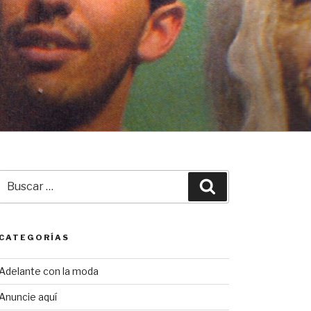
Buscar
Buscar
por:
CATEGORÍAS
Adelante con la moda
Anuncie aquí