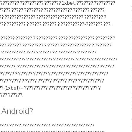
????????? ?????????? ??????? 1xbet, ??????? ?????????
????? ????? ???????? ???????????? ??????? ??????,
 ?? ????????????? ???????????????????? ???????? ?
?? ???????? ? ????? ?????? ? ??????????-??????? ???.
 ?????? ??????? ? ????????? ???? ??????????? ??????? ?
??? ?????? ????????? ? ????? ????????????? ? ???????
? ?????????? ???? ? ????? ?? ???????? ????????
???????? ??? ??????????? ?????????, ?????? ???????????
???????, ???????????? ???????? ?????????????? ??????.
?????? ? ?????? ?????? ???????????? ?????????????
???? ????? ? ????? ?????? ?????? ???? ???????????
? (1xbet) – ?????????? ?????????? ??????? ??? ?
??? ??????.
? Android?
???? ????? ???????????? ????? ?????????????