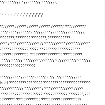
??? ???????? ? ????????? ????????.
 ??????????????
??????? ?????? ?????? ?????? ???????, ???????????
???? ???? ??????? ? ????????? ??????????????????.
????????, ???????? ????????, ????????????
???? ? ??? ???????????? ?? ??????????? ?????????????
????? ?????????? ????? ?? ??????? ????????????
??????? ?????????. ????????? ???????? ??????????
? ????? ?????? ?????????, ??????? ? ?????????? ???????,
???????? ???????????.
??????????? ??????? ?????? ? ???, ??? ??????????
droid. ????????? ??? ????? ???????? ?????????????????
????????????? ????????? ? ??? ???????????? ?????
???? ??? ???????? ? ????? ????????????? ????????, ???
?????????. ????????????? ?????????? ???????????