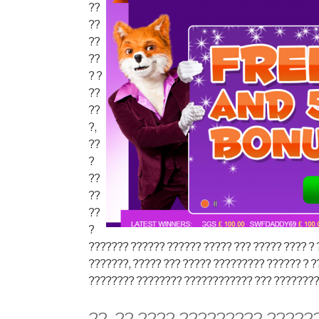
??
??
??
??
? ?
??
??
?,
??
?
??
??
??
?
??????? ?????? ?????? ????? ??? ????? ???? ? 
???????, ????? ??? ????? ????????? ?????? ? 
???????? ???????? ???????????? ??? ????????