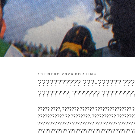
Ir
al
contenido
PUBLICADO
13 ENERO 2026
POR
LINK
EN
??????????? ???-?????? ???
????????, ??????? ????????
????? ????, ??????? ?????? ??????????????? 
??????????? ?? ????????. ?????????? ????????
?????????????? ????????? ??? ?????? ???????
??? ????????? ??????????? ???????? ?????? 