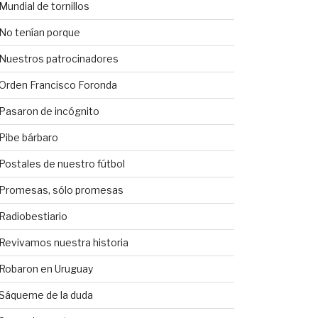
Mundial de tornillos
No tenían porque
Nuestros patrocinadores
Orden Francisco Foronda
Pasaron de incógnito
Pibe bárbaro
Postales de nuestro fútbol
Promesas, sólo promesas
Radiobestiario
Revivamos nuestra historia
Robaron en Uruguay
Sáqueme de la duda