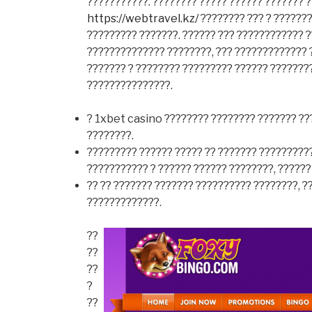
???????????. ???????? ????? ?????? ??????? 
https://webtravel.kz/
???????? ??? ? ???????
????????? ???????. ?????? ??? ???????????? 
?????????????? ????????, ??? ????????????? 
??????? ? ???????? ????????? ?????? ???????
???????????????.
? 1xbet casino ???????? ???????? ??????? ???
????????.
????????? ?????? ????? ?? ??????? ??????????
??????????? ? ?????? ?????? ????????, ??????
?? ?? ??????? ??????? ?????????? ????????, ?
?????????????.
??
??
??
?
??