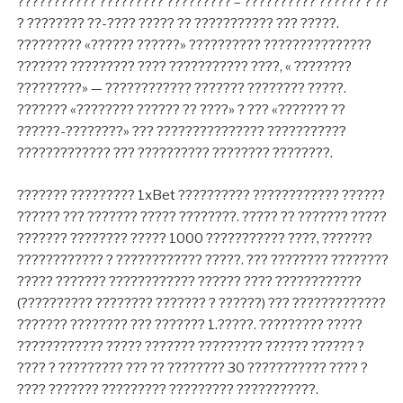
??????????? ????????? ????????? – ?????????? ?????? ? ??
? ???????? ??-???? ????? ?? ??????????? ??? ?????.
????????? «?????? ??????» ?????????? ???????????????
??????? ????????? ???? ??????????? ????, « ????????
?????????» — ???????????? ??????? ???????? ?????.
??????? «???????? ?????? ?? ????» ? ??? «??????? ??
??????-????????» ??? ??????????????? ???????????
????????????? ??? ?????????? ???????? ????????.
??????? ????????? 1xBet ?????????? ???????????? ??????
?????? ??? ??????? ????? ????????. ????? ?? ??????? ?????
??????? ???????? ????? 1000 ??????????? ????, ???????
???????????? ? ???????????? ?????. ??? ???????? ????????
????? ??????? ???????????? ?????? ???? ????????????
(?????????? ???????? ??????? ? ??????) ??? ?????????????
??????? ???????? ??? ??????? 1.?????. ????????? ?????
???????????? ????? ??????? ????????? ?????? ?????? ?
???? ? ????????? ??? ?? ???????? 30 ??????????? ???? ?
???? ??????? ????????? ????????? ???????????.