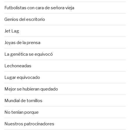
Futbolistas con cara de señora vieja
Genios del escritorio
Jet Lag
Joyas de la prensa
La genética se equivocó
Lechoneadas
Lugar equivocado
Mejor se hubieran quedado
Mundial de tornillos
No tenían porque
Nuestros patrocinadores