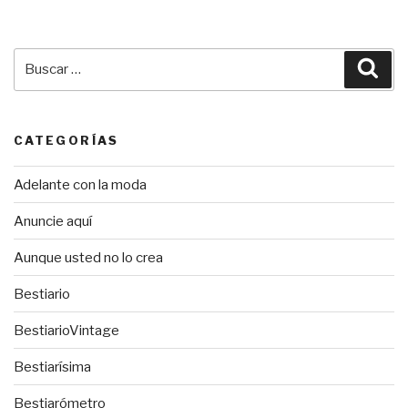
Buscar
Bus
por:
CATEGORÍAS
Adelante con la moda
Anuncie aquí
Aunque usted no lo crea
Bestiario
BestiarioVintage
Bestiarísima
Bestiarómetro