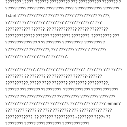
??????? 1????, ?????? ????????? ??? ?????????? ??????? ?
????? ???????? ???????? ????????. ???????????? ???????
1xbet ????????????? ????? ?????? ?????????? ?????,
??????? ?????????? ???????? ????????????? ???
??????????? ??????. ?? ??????????? ????? ????????
????????????? ?????? ????????? ????????, ????????? ???
?????????????? ? ????????? ?????????. ?????????
?????????? ?????????, ??? ??????? ????? ? ???????
???????? ????? ?????? ???????.
?????????????, ???????? ?????????????-??????? ??? ?????
???????? ?? ??????? ?? ????????? ??????-??????
??????????. ????? ???? ??????? ???????? ?????????,
?????? ????????? ?????????. ???????????? ????????????
?????? ???????????????? ?????????? ???????? ???????
?????????? ????????? ????????. ????????? ??? ???, email ?
??? ????? ????? ?? ???? ???????? ??? ?????????? ????
????????????. ?? ?????? ????????? «??????? ????» ??
???????? ????? ??????????? ????????????,