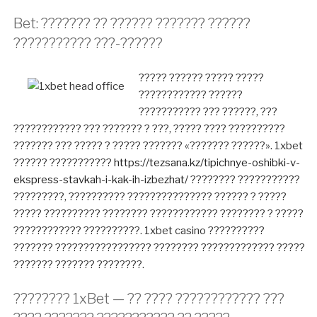
Bet: ??????? ?? ?????? ??????? ??????
??????????? ???-??????
????? ?????? ????? ?????
???????????? ??????
??????????? ??? ??????, ???
???????????? ??? ??????? ? ???, ????? ???? ??????????
??????? ??? ????? ? ????? ??????? «??????? ??????». 1xbet
?????? ???????????
https://tezsana.kz/tipichnye-oshibki-v-
ekspress-stavkah-i-kak-ih-izbezhat/
???????? ???????????
?????????, ?????????? ??????????????? ?????? ? ?????
????? ?????????? ???????? ???????????? ???????? ? ?????
???????????? ??????????. 1xbet casino ??????????
??????? ????????????????? ???????? ????????????? ?????
??????? ??????? ????????.
???????? 1xBet — ?? ???? ???????????? ???