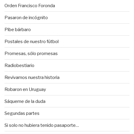
Orden Francisco Foronda
Pasaron de incógnito
Pibe bárbaro
Postales de nuestro fútbol
Promesas, sólo promesas
Radiobestiario
Revivamos nuestra historia
Robaron en Uruguay
Sáqueme de la duda
Segundas partes
Si solo no hubiera tenido pasaporte…