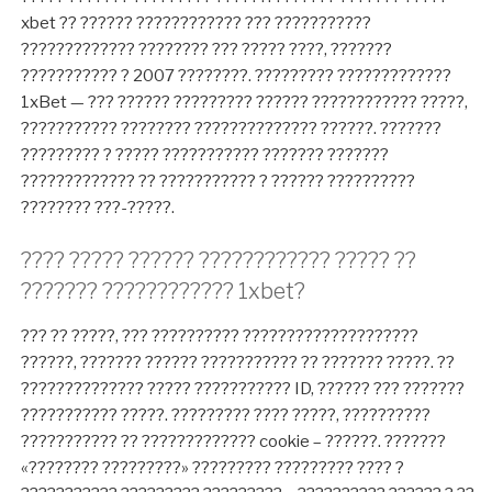
xbet ?? ?????? ???????????? ??? ???????????
????????????? ???????? ??? ????? ????, ???????
??????????? ? 2007 ????????.
????????? ?????????????
1xBet — ??? ?????? ????????? ?????? ???????????? ?????,
??????????? ???????? ?????????????? ??????. ???????
????????? ? ????? ??????????? ??????? ???????
????????????? ?? ??????????? ? ?????? ??????????
???????? ???-?????.
???? ????? ?????? ???????????? ????? ??
??????? ???????????? 1xbet?
??? ?? ?????, ??? ?????????? ????????????????????
??????, ??????? ?????? ??????????? ?? ??????? ?????. ??
?????????????? ????? ??????????? ID, ?????? ??? ???????
??????????? ?????. ????????? ???? ?????, ??????????
??????????? ?? ????????????? cookie – ??????. ???????
«???????? ?????????» ????????? ????????? ???? ?