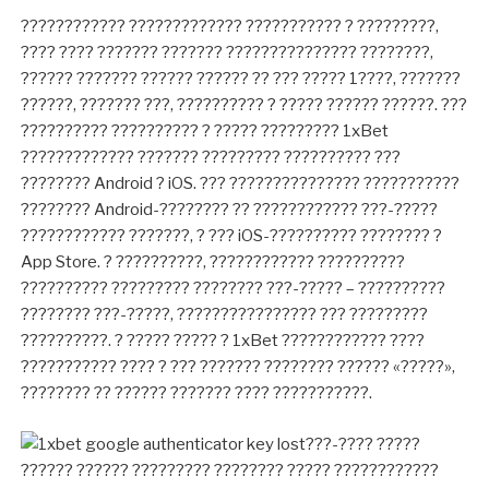
???????????? ????????????? ??????????? ? ?????????,
???? ???? ??????? ??????? ??????????????? ????????,
?????? ??????? ?????? ?????? ?? ??? ????? 1????, ???????
??????, ??????? ???, ?????????? ? ????? ?????? ??????. ???
?????????? ?????????? ? ????? ????????? 1xBet
????????????? ??????? ????????? ?????????? ???
???????? Android ? iOS. ??? ??????????????? ???????????
???????? Android-???????? ?? ???????????? ???-?????
???????????? ???????, ? ??? iOS-?????????? ???????? ?
App Store. ? ??????????, ???????????? ??????????
?????????? ????????? ???????? ???-????? – ??????????
???????? ???-?????, ???????????????? ??? ?????????
??????????. ? ????? ????? ? 1xBet ???????????? ????
??????????? ???? ? ??? ??????? ???????? ?????? «?????»,
???????? ?? ?????? ??????? ???? ???????????.
???-???? ?????
?????? ?????? ????????? ???????? ????? ????????????