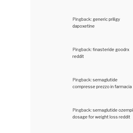
Pingback:
generic priligy
dapoxetine
Pingback:
finasteride goodrx
reddit
Pingback:
semaglutide
compresse prezzo in farmacia
Pingback:
semaglutide ozempi
dosage for weight loss reddit