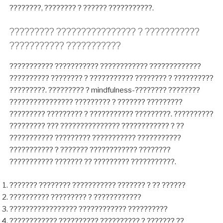
????????, ???????? ? ?????? ???????????.
????????? ???????????????? ? ???????????
??????????? ???????????
??????????? ??????????? ???????????? ?????????????
?????????? ???????? ? ??????????? ???????? ? ??????????
?????????. ????????? ? mindfulness-???????? ????????
???????????????? ????????? ? ??????? ?????????
????????? ????????? ? ??????????? ?????????. ??????????
????????? ??? ??????????????? ???????????? ? ??
??????????? ????????? ??????????? ???????????
??????????? ? ??????? ???????????? ????????
??????????? ??????? ?? ????????? ???????????.
??????? ???????? ??????????? ??????? ? ?? ??????
?????????? ????????? ? ????????????
????????????????? ???????????? ??????????
???????????? ?????????? ?????????? ? ??????? ??