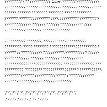
????????? ? ?? ???????????. 1xbet ??????? ????????????
??????????? ?????? ???????????? ???????? ????????????
??????, ??????? ?? ?????? ???????? ??? ???????????
???????. ???????????????? ????, ?????????? ????????? ?
?????????????? ??????? ??????? ???????????? ????
??????????? ???????? ?????? ????????.
??????????? ????????, ??????????? ? ??????????
?????????, ????? ???????? ? ???????????? ??????????? ?
?????? ?? ??????????? ???????????. ?????????? ? ??????
????????????? ??????? ???????? ????????????
???????????????? ?????????????? ??? ????????????? ???
??????????, ????????? ??????????? ?????? ? ?????? ?????.
???????? ??????? ??????????? ????? ? ?????????????
?????? ? ???????????? ???????????????.
?????? ??????????? ??????????? ?
??????????? ???????