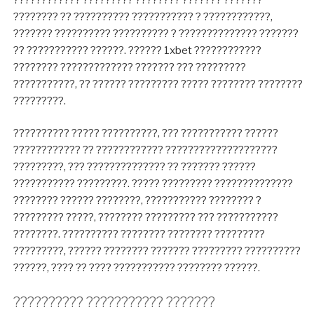
???????? ?? ?????????? ??????????? ? ????????????,
??????? ?????????? ?????????? ? ?????????????? ???????
?? ??????????? ??????. ?????? 1xbet ????????????
???????? ????????????? ??????? ??? ?????????
???????????, ?? ?????? ????????? ????? ???????? ????????
?????????.
?????????? ????? ??????????, ??? ??????????? ??????
???????????? ?? ???????????? ????????????????????
?????????, ??? ?????????????? ?? ??????? ??????
??????????? ?????????. ????? ????????? ??????????????
???????? ?????? ????????, ??????????? ???????? ?
????????? ?????, ???????? ????????? ??? ???????????
????????. ?????????? ???????? ???????? ?????????
?????????, ?????? ???????? ??????? ????????? ??????????
??????, ???? ?? ???? ??????????? ???????? ??????.
?????????? ??????????? ???????