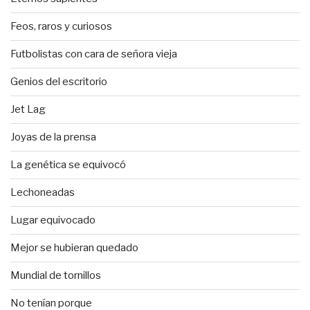
Feos, raros y curiosos
Futbolistas con cara de señora vieja
Genios del escritorio
Jet Lag
Joyas de la prensa
La genética se equivocó
Lechoneadas
Lugar equivocado
Mejor se hubieran quedado
Mundial de tornillos
No tenían porque