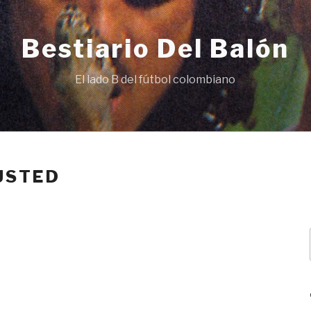
Bestiario Del Balón
El lado B del fútbol colombiano
USTED