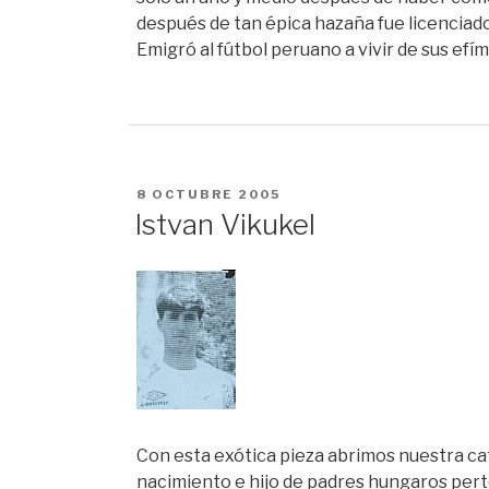
después de tan épica hazaña fue licenciad
Emigró al fútbol peruano a vivir de sus efím
PUBLICADO
8 OCTUBRE 2005
EN
Istvan Vikukel
Con esta exótica pieza abrimos nuestra cat
nacimiento e hijo de padres hungaros per