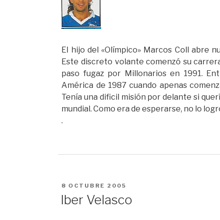
El hijo del «Olímpico» Marcos Coll abre n
Este discreto volante comenzó su carrera
paso fugaz por Millonarios en 1991. En
América de 1987 cuando apenas comenzab
Tenía una dificil misión por delante si que
mundial. Como era de esperarse, no lo logró
.
PUBLICADO
8 OCTUBRE 2005
EN
Iber Velasco