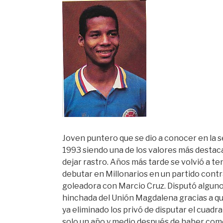
Joven puntero que se dio a conocer en la s
1993 siendo una de los valores más destac
dejar rastro. Años más tarde se volvió a te
debutar en Millonarios en un partido con
goleadora con Marcio Cruz. Disputó alguno
hinchada del Unión Magdalena gracias a qu
ya eliminado los privó de disputar el cuad
solo un año y medio después de haber co