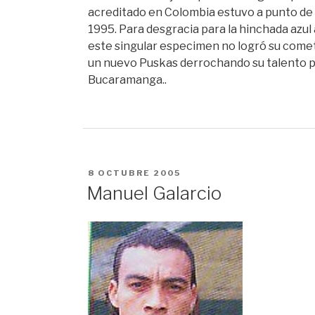
acreditado en Colombia estuvo a punto de 
1995. Para desgracia para la hinchada azu
este singular especimen no logró su cometid
un nuevo Puskas derrochando su talento por
Bucaramanga..
PUBLICADO
8 OCTUBRE 2005
EN
Manuel Galarcio