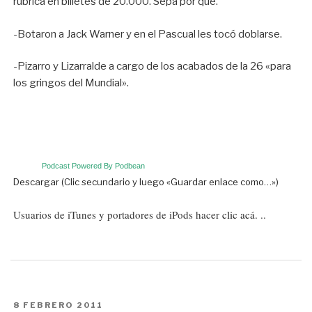
rúbrica en billetes de 20.000. Sepa por qué.
-Botaron a Jack Warner y en el Pascual les tocó doblarse.
-Pizarro y Lizarralde a cargo de los acabados de la 26 «para
los gringos del Mundial».
Podcast Powered By Podbean
Descargar (Clic secundario y luego «Guardar enlace como…»)
Usuarios de iTunes y portadores de iPods hacer
clic acá.
..
PUBLICADO
8 FEBRERO 2011