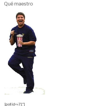
EN
Qué maestro
[poll id=»71″]