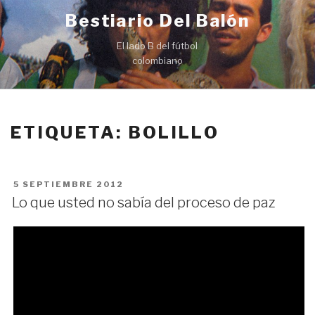
Ir
Bestiario Del Balón
al
contenido
El lado B del fútbol
colombiano
ETIQUETA: BOLILLO
PUBLICADO
5 SEPTIEMBRE 2012
EN
Lo que usted no sabía del proceso de paz