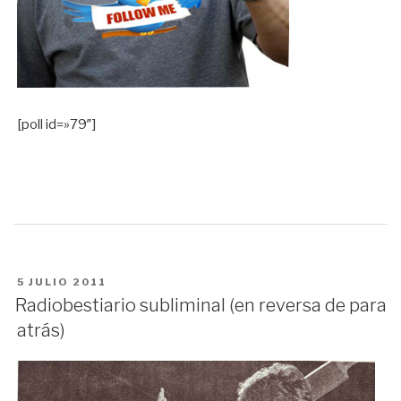
[poll id=»79″]
PUBLICADO
5 JULIO 2011
EN
Radiobestiario subliminal (en reversa de para
atrás)