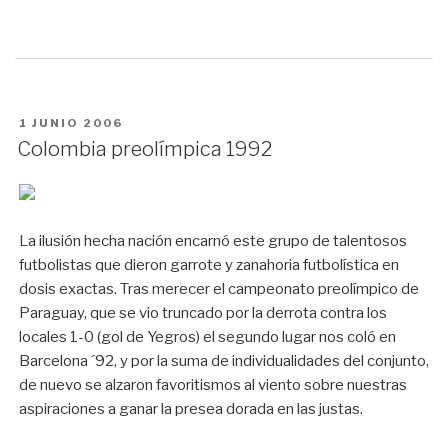
PUBLICADO
1 JUNIO 2006
EN
Colombia preolímpica 1992
La ilusión hecha nación encarnó este grupo de talentosos
futbolistas que dieron garrote y zanahoria futbolística en
dosis exactas. Tras merecer el campeonato preolímpico de
Paraguay, que se vio truncado por la derrota contra los
locales 1-0 (gol de Yegros) el segundo lugar nos coló en
Barcelona ´92, y por la suma de individualidades del conjunto,
de nuevo se alzaron favoritismos al viento sobre nuestras
aspiraciones a ganar la presea dorada en las justas.