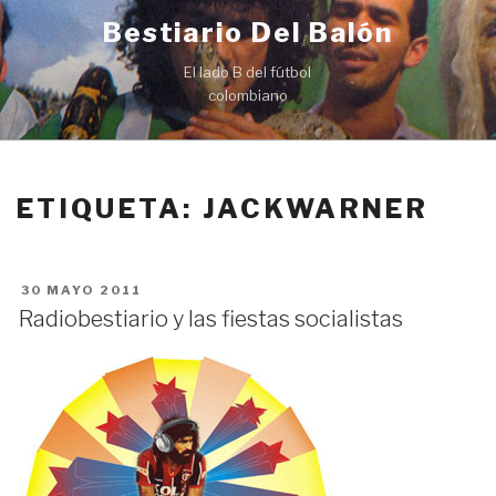
Ir
Bestiario Del Balón
al
contenido
El lado B del fútbol
colombiano
ETIQUETA: JACKWARNER
PUBLICADO
30 MAYO 2011
EN
Radiobestiario y las fiestas socialistas