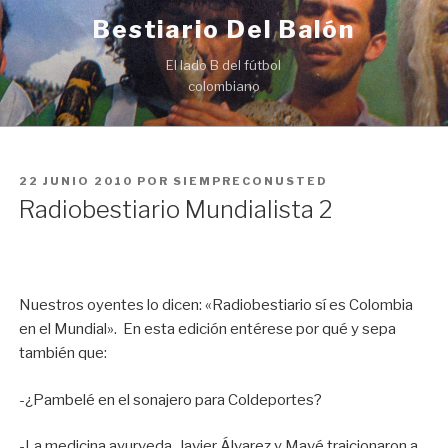
Ir
Bestiario Del Balón
al
contenido
El lado B del fútbol
colombiano
PUBLICADO
22 JUNIO 2010
POR
SIEMPRECONUSTED
EN
Radiobestiario Mundialista 2
Nuestros oyentes lo dicen: «Radiobestiario sí es Colombia
en el Mundial». En esta edición entérese por qué y sepa
también que:
-¿Pambelé en el sonajero para Coldeportes?
-La medicina ayurveda, Javier Álvarez y Mavé traicionaron a