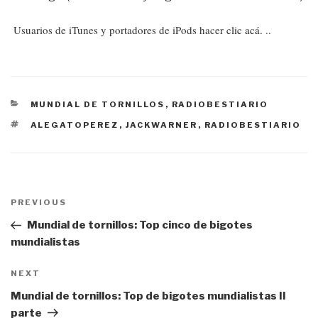
Usuarios de iTunes y portadores de iPods hacer
clic acá.
..
CATEGORÍAS
MUNDIAL DE TORNILLOS
,
RADIOBESTIARIO
ETIQUETAS
ALEGATOPEREZ
,
JACKWARNER
,
RADIOBESTIARIO
Navegación
PREVIOUS
Previous
de
Post
Mundial de tornillos: Top cinco de bigotes
entradas
mundialistas
NEXT
Next
Post
Mundial de tornillos: Top de bigotes mundialistas II
parte