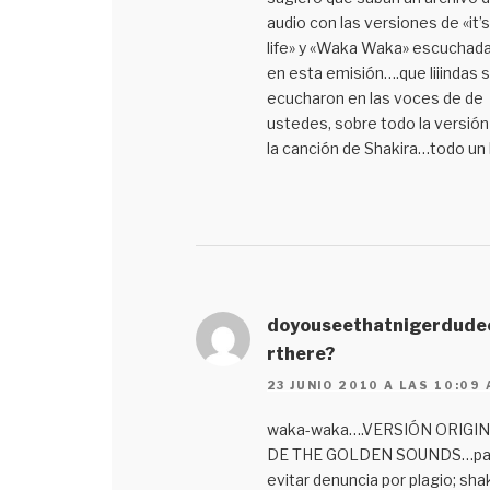
audio con las versiones de «it’
life» y «Waka Waka» escuchad
en esta emisión….que liiindas 
ecucharon en las voces de de
ustedes, sobre todo la versión
la canción de Shakira…todo un h
doyouseethatnigerdude
rthere?
23 JUNIO 2010 A LAS 10:09
waka-waka….VERSIÓN ORIGI
DE THE GOLDEN SOUNDS…pa
evitar denuncia por plagio; sha