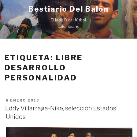
Ir
Bestiario Del Balón
al
contenido
El lado B del fútbol
colombiano
ETIQUETA: LIBRE
DESARROLLO
PERSONALIDAD
PUBLICADO
8 ENERO 2013
EN
Eddy Villarraga-Nike, selección Estados
Unidos